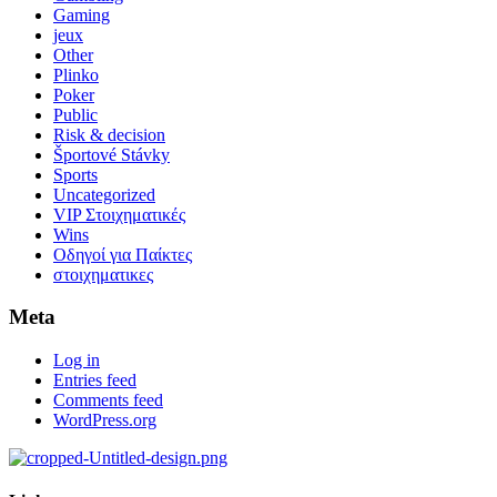
Gaming
jeux
Other
Plinko
Poker
Public
Risk & decision
Športové Stávky
Sports
Uncategorized
VIP Στοιχηματικές
Wins
Οδηγοί για Παίκτες
στοιχηματικες
Meta
Log in
Entries feed
Comments feed
WordPress.org