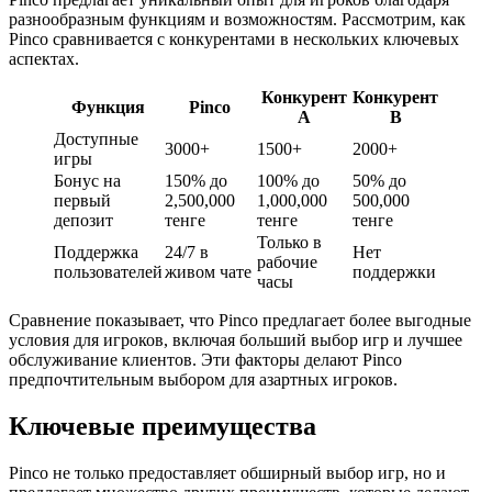
разнообразным функциям и возможностям. Рассмотрим, как
Pinco сравнивается с конкурентами в нескольких ключевых
аспектах.
Конкурент
Конкурент
Функция
Pinco
A
B
Доступные
3000+
1500+
2000+
игры
Бонус на
150% до
100% до
50% до
первый
2,500,000
1,000,000
500,000
депозит
тенге
тенге
тенге
Только в
Поддержка
24/7 в
Нет
рабочие
пользователей
живом чате
поддержки
часы
Сравнение показывает, что Pinco предлагает более выгодные
условия для игроков, включая больший выбор игр и лучшее
обслуживание клиентов. Эти факторы делают Pinco
предпочтительным выбором для азартных игроков.
Ключевые преимущества
Pinco не только предоставляет обширный выбор игр, но и