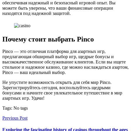
обеспечивая надежный и безопасный игровой опыт. Вы
можете быть уверены, что ваши финансовые операции
находятся под надежной защитой.
Почему стоит выбрать Pinco
Pinco — это отличная платформа для азартных игр,
предлагающая обширный выбор игр, щедрые бонусы и
высококачественное обслуживание клиентов. Если вы ищете
стильное и надежное казино, где можно наслаждаться азартом,
Pinco — ваш идеальный выбор.
Не упустите возможность открыть для себя мир Pinco.
Зарегистрируйтесь сегодня, воспользуйтесь щедрыми
бонусами и начните свое увлекательное путешествие в мир
азартных игр. Удачи!
Tags: No tags
Previous Post
Exploring the fascinating history of casinos throughout the ages