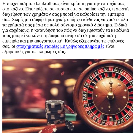
Η διαχείριση του bankroll σας είναι κρίσιμη για την επιτυχία σας
στο καζίνο. Είτε παίζετε σε φυσικά είτε σε online καζίνο, η σωστή
διαχείριση των χρημάτων σας μπορεί να καθορίσει την εμπειρία
σας. Χωρίς μια σαφή στρατηγική, υπάρχει κίνδυνος να χάσετε όλα
τα χρήματά σας μέσα σε πολύ σύντομο χρονικό διάστημα. Ειδικά
για αρχάριους, η κατανόηση του πώς να διαχειριστούν τα κεφάλαιά
τους μπορεί να κάνει τη διαφορά ανάμεσα σε μια ευχάριστη
εμπειρία και μια απογοητευτική. Καθώς εξερευνάτε τις επιλογές
σας, οι
στοιχηματικές εταιρίες με γρήγορες πληρωμές
είναι
εξαιρετικές για τις πληρωμές σας.