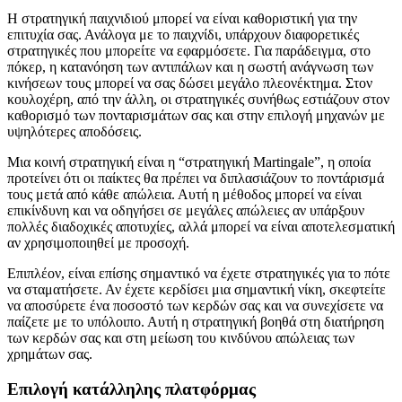
Η στρατηγική παιχνιδιού μπορεί να είναι καθοριστική για την
επιτυχία σας. Ανάλογα με το παιχνίδι, υπάρχουν διαφορετικές
στρατηγικές που μπορείτε να εφαρμόσετε. Για παράδειγμα, στο
πόκερ, η κατανόηση των αντιπάλων και η σωστή ανάγνωση των
κινήσεων τους μπορεί να σας δώσει μεγάλο πλεονέκτημα. Στον
κουλοχέρη, από την άλλη, οι στρατηγικές συνήθως εστιάζουν στον
καθορισμό των πονταρισμάτων σας και στην επιλογή μηχανών με
υψηλότερες αποδόσεις.
Μια κοινή στρατηγική είναι η “στρατηγική Martingale”, η οποία
προτείνει ότι οι παίκτες θα πρέπει να διπλασιάζουν το ποντάρισμά
τους μετά από κάθε απώλεια. Αυτή η μέθοδος μπορεί να είναι
επικίνδυνη και να οδηγήσει σε μεγάλες απώλειες αν υπάρξουν
πολλές διαδοχικές αποτυχίες, αλλά μπορεί να είναι αποτελεσματική
αν χρησιμοποιηθεί με προσοχή.
Επιπλέον, είναι επίσης σημαντικό να έχετε στρατηγικές για το πότε
να σταματήσετε. Αν έχετε κερδίσει μια σημαντική νίκη, σκεφτείτε
να αποσύρετε ένα ποσοστό των κερδών σας και να συνεχίσετε να
παίζετε με το υπόλοιπο. Αυτή η στρατηγική βοηθά στη διατήρηση
των κερδών σας και στη μείωση του κινδύνου απώλειας των
χρημάτων σας.
Επιλογή κατάλληλης πλατφόρμας