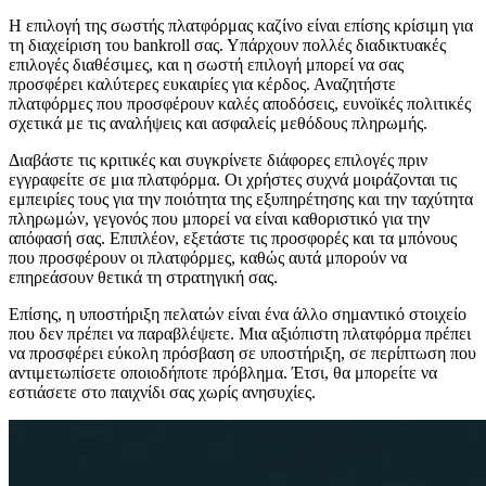
Η επιλογή της σωστής πλατφόρμας καζίνο είναι επίσης κρίσιμη για
τη διαχείριση του bankroll σας. Υπάρχουν πολλές διαδικτυακές
επιλογές διαθέσιμες, και η σωστή επιλογή μπορεί να σας
προσφέρει καλύτερες ευκαιρίες για κέρδος. Αναζητήστε
πλατφόρμες που προσφέρουν καλές αποδόσεις, ευνοϊκές πολιτικές
σχετικά με τις αναλήψεις και ασφαλείς μεθόδους πληρωμής.
Διαβάστε τις κριτικές και συγκρίνετε διάφορες επιλογές πριν
εγγραφείτε σε μια πλατφόρμα. Οι χρήστες συχνά μοιράζονται τις
εμπειρίες τους για την ποιότητα της εξυπηρέτησης και την ταχύτητα
πληρωμών, γεγονός που μπορεί να είναι καθοριστικό για την
απόφασή σας. Επιπλέον, εξετάστε τις προσφορές και τα μπόνους
που προσφέρουν οι πλατφόρμες, καθώς αυτά μπορούν να
επηρεάσουν θετικά τη στρατηγική σας.
Επίσης, η υποστήριξη πελατών είναι ένα άλλο σημαντικό στοιχείο
που δεν πρέπει να παραβλέψετε. Μια αξιόπιστη πλατφόρμα πρέπει
να προσφέρει εύκολη πρόσβαση σε υποστήριξη, σε περίπτωση που
αντιμετωπίσετε οποιοδήποτε πρόβλημα. Έτσι, θα μπορείτε να
εστιάσετε στο παιχνίδι σας χωρίς ανησυχίες.