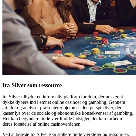
Ira Silver som ressource
Ira Silver tilbyder en informativ platform for dem, der ønsker at
dykke dybere ind i emnet online casinoer og gambling. Gennem
artikler og analyser præsenterer hjemmesiden perspektiver, der
kaster lys over de sociale og økonomiske konsekvenser af gambling.
Her kan begyndere finde værdifulde indsigter, der kan forbedre
deres forståelse af online casinoverdenen.
Ved at besøge Ira Silver kan spillere finde værktøjer og ressourcer,