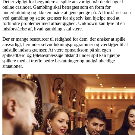
Det er vigtigt for begyndere at spille ansvarligt, når de deltager i
online casinoer. Gambling skal betragtes som en form for
underholdning og ikke en måde at tjene penge på. At forstå risikoen
ved gambling og sætte grænser for sig selv kan hjælpe med at
forhindre problemer med afhængighed. Unknown kan føre til en
misforståelse af, hvad gambling skal være.
Der er mange ressourcer til rådighed for dem, der ønsker at spille
ansvarligt, herunder selvudlukningsprogrammer og værktøjer til at
indstille indsatsgrænser. At være opmærksom på sin egen
spilleadfærd og følelsesmæssige tilstand under spil kan hjælpe
spillere med at træffe bedre beslutninger og undgå uheldige
situationer.