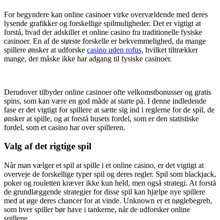
For begyndere kan online casinoer virke overvældende med deres
lysende grafikker og forskellige spilmuligheder. Det er vigtigt at
forstå, hvad der adskiller et online casino fra traditionelle fysiske
casinoer. En af de største forskelle er bekvemmelighed, da mange
spillere ønsker at udforske
casino uden rofus
, hvilket tiltrækker
mange, der måske ikke har adgang til fysiske casinoer.
Derudover tilbyder online casinoer ofte velkomstbonusser og gratis
spins, som kan være en god måde at starte på. I denne indledende
fase er det vigtigt for spillere at sætte sig ind i reglerne for de spil, de
ønsker at spille, og at forstå husets fordel, som er den statistiske
fordel, som et casino har over spilleren.
Valg af det rigtige spil
Når man vælger et spil at spille i et online casino, er det vigtigt at
overveje de forskellige typer spil og deres regler. Spil som blackjack,
poker og rouletten kræver ikke kun held, men også strategi. At forstå
de grundlæggende strategier for disse spil kan hjælpe nye spillere
med at øge deres chancer for at vinde. Unknown er et nøglebegreb,
som hver spiller bør have i tankerne, når de udforsker online
spillene.