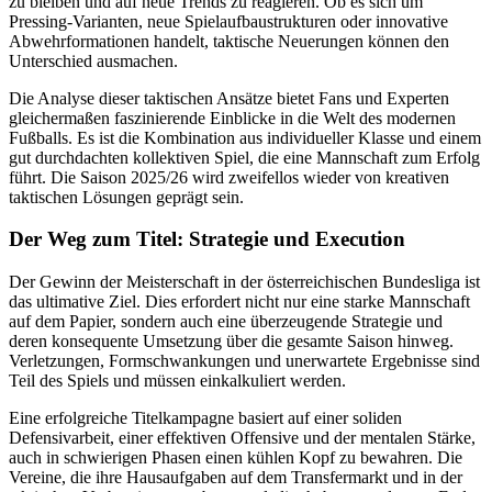
zu bleiben und auf neue Trends zu reagieren. Ob es sich um
Pressing-Varianten, neue Spielaufbaustrukturen oder innovative
Abwehrformationen handelt, taktische Neuerungen können den
Unterschied ausmachen.
Die Analyse dieser taktischen Ansätze bietet Fans und Experten
gleichermaßen faszinierende Einblicke in die Welt des modernen
Fußballs. Es ist die Kombination aus individueller Klasse und einem
gut durchdachten kollektiven Spiel, die eine Mannschaft zum Erfolg
führt. Die Saison 2025/26 wird zweifellos wieder von kreativen
taktischen Lösungen geprägt sein.
Der Weg zum Titel: Strategie und Execution
Der Gewinn der Meisterschaft in der österreichischen Bundesliga ist
das ultimative Ziel. Dies erfordert nicht nur eine starke Mannschaft
auf dem Papier, sondern auch eine überzeugende Strategie und
deren konsequente Umsetzung über die gesamte Saison hinweg.
Verletzungen, Formschwankungen und unerwartete Ergebnisse sind
Teil des Spiels und müssen einkalkuliert werden.
Eine erfolgreiche Titelkampagne basiert auf einer soliden
Defensivarbeit, einer effektiven Offensive und der mentalen Stärke,
auch in schwierigen Phasen einen kühlen Kopf zu bewahren. Die
Vereine, die ihre Hausaufgaben auf dem Transfermarkt und in der