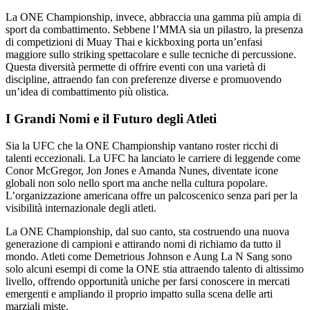
La ONE Championship, invece, abbraccia una gamma più ampia di
sport da combattimento. Sebbene l’MMA sia un pilastro, la presenza
di competizioni di Muay Thai e kickboxing porta un’enfasi
maggiore sullo striking spettacolare e sulle tecniche di percussione.
Questa diversità permette di offrire eventi con una varietà di
discipline, attraendo fan con preferenze diverse e promuovendo
un’idea di combattimento più olistica.
I Grandi Nomi e il Futuro degli Atleti
Sia la UFC che la ONE Championship vantano roster ricchi di
talenti eccezionali. La UFC ha lanciato le carriere di leggende come
Conor McGregor, Jon Jones e Amanda Nunes, diventate icone
globali non solo nello sport ma anche nella cultura popolare.
L’organizzazione americana offre un palcoscenico senza pari per la
visibilità internazionale degli atleti.
La ONE Championship, dal suo canto, sta costruendo una nuova
generazione di campioni e attirando nomi di richiamo da tutto il
mondo. Atleti come Demetrious Johnson e Aung La N Sang sono
solo alcuni esempi di come la ONE stia attraendo talento di altissimo
livello, offrendo opportunità uniche per farsi conoscere in mercati
emergenti e ampliando il proprio impatto sulla scena delle arti
marziali miste.