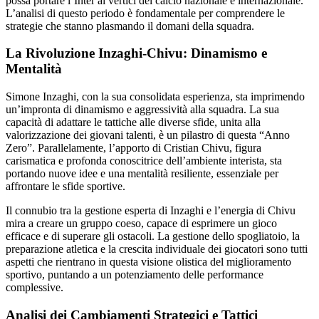
possa portare l’Inter ai vertici del calcio nazionale e internazionale.
L’analisi di questo periodo è fondamentale per comprendere le
strategie che stanno plasmando il domani della squadra.
La Rivoluzione Inzaghi-Chivu: Dinamismo e
Mentalità
Simone Inzaghi, con la sua consolidata esperienza, sta imprimendo
un’impronta di dinamismo e aggressività alla squadra. La sua
capacità di adattare le tattiche alle diverse sfide, unita alla
valorizzazione dei giovani talenti, è un pilastro di questa “Anno
Zero”. Parallelamente, l’apporto di Cristian Chivu, figura
carismatica e profonda conoscitrice dell’ambiente interista, sta
portando nuove idee e una mentalità resiliente, essenziale per
affrontare le sfide sportive.
Il connubio tra la gestione esperta di Inzaghi e l’energia di Chivu
mira a creare un gruppo coeso, capace di esprimere un gioco
efficace e di superare gli ostacoli. La gestione dello spogliatoio, la
preparazione atletica e la crescita individuale dei giocatori sono tutti
aspetti che rientrano in questa visione olistica del miglioramento
sportivo, puntando a un potenziamento delle performance
complessive.
Analisi dei Cambiamenti Strategici e Tattici