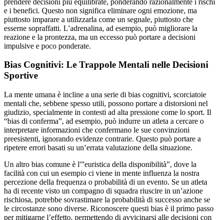
prendere decisioni più equilibrate, ponderando razionalmente i rischi
e i benefici. Questo non significa eliminare ogni emozione, ma
piuttosto imparare a utilizzarla come un segnale, piuttosto che
esserne sopraffatti. L’adrenalina, ad esempio, può migliorare la
reazione e la prontezza, ma un eccesso può portare a decisioni
impulsive e poco ponderate.
Bias Cognitivi: Le Trappole Mentali nelle Decisioni
Sportive
La mente umana è incline a una serie di bias cognitivi, scorciatoie
mentali che, sebbene spesso utili, possono portare a distorsioni nel
giudizio, specialmente in contesti ad alta pressione come lo sport. Il
“bias di conferma”, ad esempio, può indurre un atleta a cercare o
interpretare informazioni che confermano le sue convinzioni
preesistenti, ignorando evidenze contrarie. Questo può portare a
ripetere errori basati su un’errata valutazione della situazione.
Un altro bias comune è l'”euristica della disponibilità”, dove la
facilità con cui un esempio ci viene in mente influenza la nostra
percezione della frequenza o probabilità di un evento. Se un atleta
ha di recente visto un compagno di squadra riuscire in un’azione
rischiosa, potrebbe sovrastimare la probabilità di successo anche se
le circostanze sono diverse. Riconoscere questi bias è il primo passo
per mitigarne l’effetto, permettendo di avvicinarsi alle decisioni con