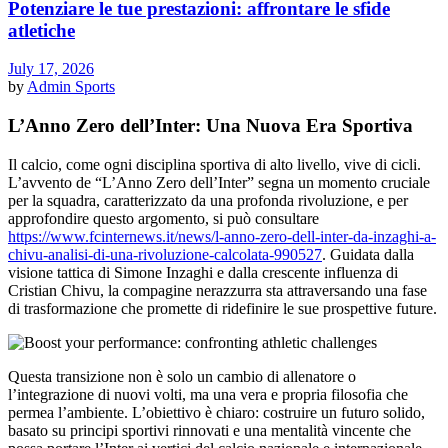
Potenziare le tue prestazioni: affrontare le sfide
atletiche
July 17, 2026
by
Admin
Sports
L’Anno Zero dell’Inter: Una Nuova Era Sportiva
Il calcio, come ogni disciplina sportiva di alto livello, vive di cicli.
L’avvento de “L’Anno Zero dell’Inter” segna un momento cruciale
per la squadra, caratterizzato da una profonda rivoluzione, e per
approfondire questo argomento, si può consultare
https://www.fcinternews.it/news/l-anno-zero-dell-inter-da-inzaghi-a-
chivu-analisi-di-una-rivoluzione-calcolata-990527
. Guidata dalla
visione tattica di Simone Inzaghi e dalla crescente influenza di
Cristian Chivu, la compagine nerazzurra sta attraversando una fase
di trasformazione che promette di ridefinire le sue prospettive future.
Questa transizione non è solo un cambio di allenatore o
l’integrazione di nuovi volti, ma una vera e propria filosofia che
permea l’ambiente. L’obiettivo è chiaro: costruire un futuro solido,
basato su principi sportivi rinnovati e una mentalità vincente che