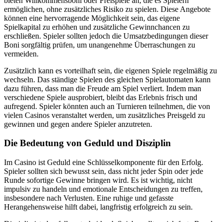
bieten Willkommensboni oder Freispiele an, die es Spielern
ermöglichen, ohne zusätzliches Risiko zu spielen. Diese Angebote
können eine hervorragende Möglichkeit sein, das eigene
Spielkapital zu erhöhen und zusätzliche Gewinnchancen zu
erschließen. Spieler sollten jedoch die Umsatzbedingungen dieser
Boni sorgfältig prüfen, um unangenehme Überraschungen zu
vermeiden.
Zusätzlich kann es vorteilhaft sein, die eigenen Spiele regelmäßig zu
wechseln. Das ständige Spielen des gleichen Spielautomaten kann
dazu führen, dass man die Freude am Spiel verliert. Indem man
verschiedene Spiele ausprobiert, bleibt das Erlebnis frisch und
aufregend. Spieler könnten auch an Turnieren teilnehmen, die von
vielen Casinos veranstaltet werden, um zusätzliches Preisgeld zu
gewinnen und gegen andere Spieler anzutreten.
Die Bedeutung von Geduld und Disziplin
Im Casino ist Geduld eine Schlüsselkomponente für den Erfolg.
Spieler sollten sich bewusst sein, dass nicht jeder Spin oder jede
Runde sofortige Gewinne bringen wird. Es ist wichtig, nicht
impulsiv zu handeln und emotionale Entscheidungen zu treffen,
insbesondere nach Verlusten. Eine ruhige und gefasste
Herangehensweise hilft dabei, langfristig erfolgreich zu sein.