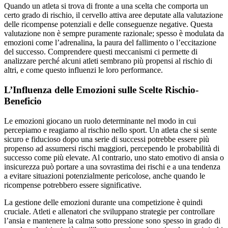
Quando un atleta si trova di fronte a una scelta che comporta un
certo grado di rischio, il cervello attiva aree deputate alla valutazione
delle ricompense potenziali e delle conseguenze negative. Questa
valutazione non è sempre puramente razionale; spesso è modulata da
emozioni come l’adrenalina, la paura del fallimento o l’eccitazione
del successo. Comprendere questi meccanismi ci permette di
analizzare perché alcuni atleti sembrano più propensi al rischio di
altri, e come questo influenzi le loro performance.
L’Influenza delle Emozioni sulle Scelte Rischio-
Beneficio
Le emozioni giocano un ruolo determinante nel modo in cui
percepiamo e reagiamo al rischio nello sport. Un atleta che si sente
sicuro e fiducioso dopo una serie di successi potrebbe essere più
propenso ad assumersi rischi maggiori, percependo le probabilità di
successo come più elevate. Al contrario, uno stato emotivo di ansia o
insicurezza può portare a una sovrastima dei rischi e a una tendenza
a evitare situazioni potenzialmente pericolose, anche quando le
ricompense potrebbero essere significative.
La gestione delle emozioni durante una competizione è quindi
cruciale. Atleti e allenatori che sviluppano strategie per controllare
l’ansia e mantenere la calma sotto pressione sono spesso in grado di