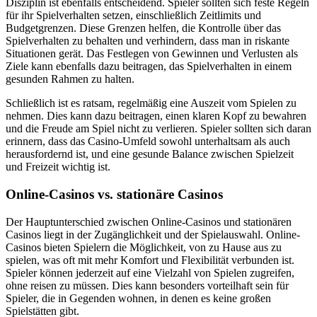
Disziplin ist ebenfalls entscheidend. Spieler sollten sich feste Regeln
für ihr Spielverhalten setzen, einschließlich Zeitlimits und
Budgetgrenzen. Diese Grenzen helfen, die Kontrolle über das
Spielverhalten zu behalten und verhindern, dass man in riskante
Situationen gerät. Das Festlegen von Gewinnen und Verlusten als
Ziele kann ebenfalls dazu beitragen, das Spielverhalten in einem
gesunden Rahmen zu halten.
Schließlich ist es ratsam, regelmäßig eine Auszeit vom Spielen zu
nehmen. Dies kann dazu beitragen, einen klaren Kopf zu bewahren
und die Freude am Spiel nicht zu verlieren. Spieler sollten sich daran
erinnern, dass das Casino-Umfeld sowohl unterhaltsam als auch
herausfordernd ist, und eine gesunde Balance zwischen Spielzeit
und Freizeit wichtig ist.
Online-Casinos vs. stationäre Casinos
Der Hauptunterschied zwischen Online-Casinos und stationären
Casinos liegt in der Zugänglichkeit und der Spielauswahl. Online-
Casinos bieten Spielern die Möglichkeit, von zu Hause aus zu
spielen, was oft mit mehr Komfort und Flexibilität verbunden ist.
Spieler können jederzeit auf eine Vielzahl von Spielen zugreifen,
ohne reisen zu müssen. Dies kann besonders vorteilhaft sein für
Spieler, die in Gegenden wohnen, in denen es keine großen
Spielstätten gibt.