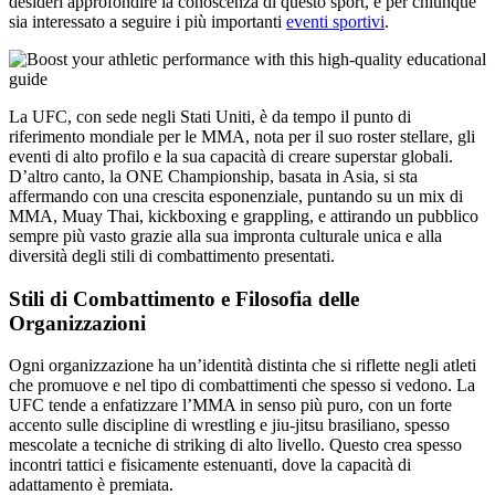
desideri approfondire la conoscenza di questo sport, e per chiunque
sia interessato a seguire i più importanti
eventi sportivi
.
La UFC, con sede negli Stati Uniti, è da tempo il punto di
riferimento mondiale per le MMA, nota per il suo roster stellare, gli
eventi di alto profilo e la sua capacità di creare superstar globali.
D’altro canto, la ONE Championship, basata in Asia, si sta
affermando con una crescita esponenziale, puntando su un mix di
MMA, Muay Thai, kickboxing e grappling, e attirando un pubblico
sempre più vasto grazie alla sua impronta culturale unica e alla
diversità degli stili di combattimento presentati.
Stili di Combattimento e Filosofia delle
Organizzazioni
Ogni organizzazione ha un’identità distinta che si riflette negli atleti
che promuove e nel tipo di combattimenti che spesso si vedono. La
UFC tende a enfatizzare l’MMA in senso più puro, con un forte
accento sulle discipline di wrestling e jiu-jitsu brasiliano, spesso
mescolate a tecniche di striking di alto livello. Questo crea spesso
incontri tattici e fisicamente estenuanti, dove la capacità di
adattamento è premiata.