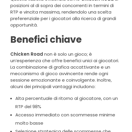
posizioni al di sopra dei concorrenti in termini di
RTP e vincita massima, rendendolo una scelta
preferenziale per i giocatori alla ricerca di grandi
opportunità.
Benefici chiave
Chicken Road
non è solo un gioco; è
un’esperienza che offre benefici unici ai giocatori.
La combinazione di grafica accattivante e un
meccanismo di gioco avvincente rende ogni
sessione emozionante e coinvolgente. Inoltre,
alcuni dei principali vantaggi includono:
Alta percentuale di ritorno al giocatore, con un
RTP del 98%
Accesso immediato con scommesse minime
molto basse
Selezione strategica delle scommesse che