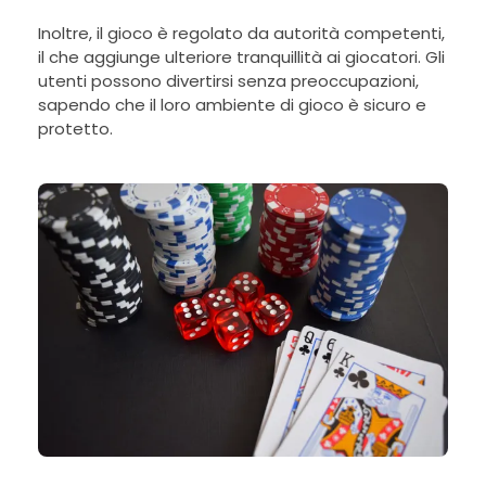
Inoltre, il gioco è regolato da autorità competenti,
il che aggiunge ulteriore tranquillità ai giocatori. Gli
utenti possono divertirsi senza preoccupazioni,
sapendo che il loro ambiente di gioco è sicuro e
protetto.