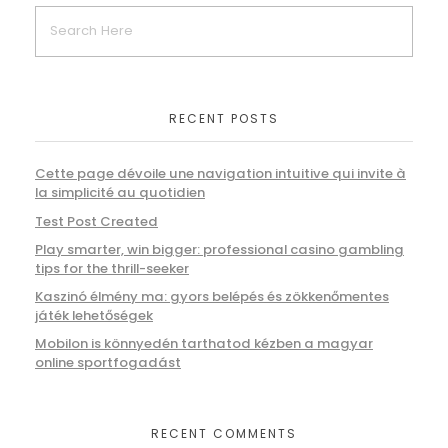
RECENT POSTS
Cette page dévoile une navigation intuitive qui invite à
la simplicité au quotidien
Test Post Created
Play smarter, win bigger: professional casino gambling
tips for the thrill-seeker
Kaszinó élmény ma: gyors belépés és zökkenőmentes
játék lehetőségek
Mobilon is könnyedén tarthatod kézben a magyar
online sportfogadást
RECENT COMMENTS