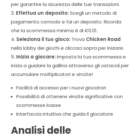
per garantire la sicurezza delle tue transazioni.
Effettua un deposito:
Scegli un metodo di
pagamento comodo e fai un deposito. Ricorda
che la scommessa minima è di €0.01.
Seleziona il tuo gioco:
Trova
Chicken Road
nella lobby dei giochi e cliccaci sopra per iniziare.
Inizia a giocare:
Imposta la tua scommessa e
inizia a guidare la gallina attraverso gli ostacoli per
accumulare moltiplicatori e vincite!
Facilità di accesso per i nuovi giocatori
Possibilità di ottenere vincite significative con
scommesse basse
Interfaccia intuitiva che guida il giocatore
Analisi delle