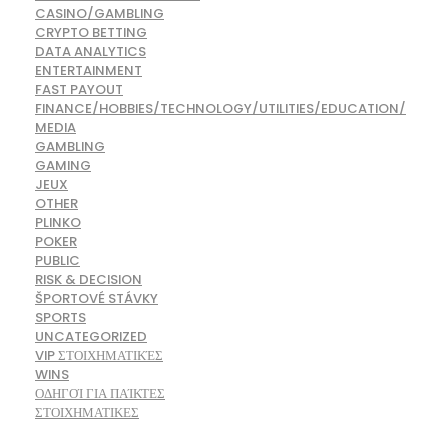
CASINO/GAMBLING
CRYPTO BETTING
DATA ANALYTICS
ENTERTAINMENT
FAST PAYOUT
FINANCE/HOBBIES/TECHNOLOGY/UTILITIES/EDUCATION/
MEDIA
GAMBLING
GAMING
JEUX
OTHER
PLINKO
POKER
PUBLIC
RISK & DECISION
ŠPORTOVÉ STÁVKY
SPORTS
UNCATEGORIZED
VIP ΣΤΟΙΧΗΜΑΤΙΚΈΣ
WINS
ΟΔΗΓΟΊ ΓΙΑ ΠΑΊΚΤΕΣ
ΣΤΟΙΧΗΜΑΤΙΚΕΣ