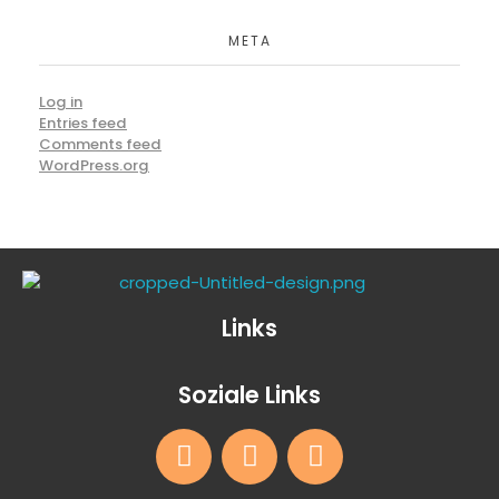
META
Log in
Entries feed
Comments feed
WordPress.org
Links
Soziale Links