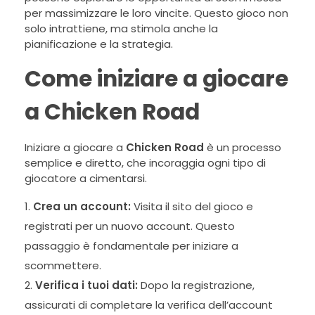
per massimizzare le loro vincite. Questo gioco non
solo intrattiene, ma stimola anche la
pianificazione e la strategia.
Come iniziare a giocare
a Chicken Road
Iniziare a giocare a
Chicken Road
è un processo
semplice e diretto, che incoraggia ogni tipo di
giocatore a cimentarsi.
Crea un account:
Visita il sito del gioco e
registrati per un nuovo account. Questo
passaggio è fondamentale per iniziare a
scommettere.
Verifica i tuoi dati:
Dopo la registrazione,
assicurati di completare la verifica dell’account