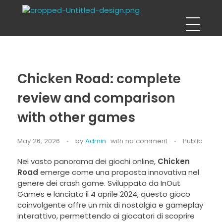
MALER LEUTHARD KOMPETENT
Chicken Road: complete
review and comparison
with other games
May 26, 2026
by
Admin
with
no comment
Public
Nel vasto panorama dei giochi online,
Chicken
Road
emerge come una proposta innovativa nel
genere dei crash game. Sviluppato da InOut
Games e lanciato il 4 aprile 2024, questo gioco
coinvolgente offre un mix di nostalgia e gameplay
interattivo, permettendo ai giocatori di scoprire