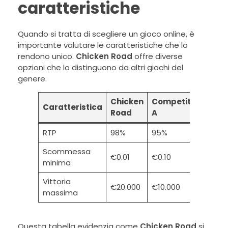
caratteristiche
Quando si tratta di scegliere un gioco online, è
importante valutare le caratteristiche che lo
rendono unico.
Chicken Road
offre diverse
opzioni che lo distinguono da altri giochi del
genere.
Chicken
Competitore
Com
Caratteristica
Road
A
B
RTP
98%
95%
96%
Scommessa
€0.01
€0.10
€0.
minima
Vittoria
€20.000
€10.000
€15
massima
Questa tabella evidenzia come
Chicken Road
si