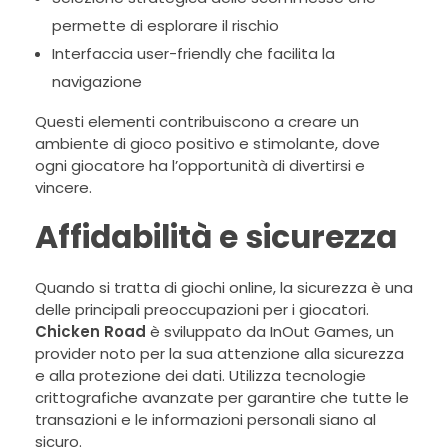
permette di esplorare il rischio
Interfaccia user-friendly che facilita la
navigazione
Questi elementi contribuiscono a creare un
ambiente di gioco positivo e stimolante, dove
ogni giocatore ha l’opportunità di divertirsi e
vincere.
Affidabilità e sicurezza
Quando si tratta di giochi online, la sicurezza è una
delle principali preoccupazioni per i giocatori.
Chicken Road
è sviluppato da InOut Games, un
provider noto per la sua attenzione alla sicurezza
e alla protezione dei dati. Utilizza tecnologie
crittografiche avanzate per garantire che tutte le
transazioni e le informazioni personali siano al
sicuro.