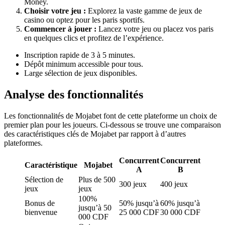
Money.
Choisir votre jeu :
Explorez la vaste gamme de jeux de
casino ou optez pour les paris sportifs.
Commencer à jouer :
Lancez votre jeu ou placez vos paris
en quelques clics et profitez de l’expérience.
Inscription rapide de 3 à 5 minutes.
Dépôt minimum accessible pour tous.
Large sélection de jeux disponibles.
Analyse des fonctionnalités
Les fonctionnalités de Mojabet font de cette plateforme un choix de
premier plan pour les joueurs. Ci-dessous se trouve une comparaison
des caractéristiques clés de Mojabet par rapport à d’autres
plateformes.
Concurrent
Concurrent
Caractéristique
Mojabet
A
B
Sélection de
Plus de 500
300 jeux
400 jeux
jeux
jeux
100%
Bonus de
50% jusqu’à
60% jusqu’à
jusqu’à 50
bienvenue
25 000 CDF
30 000 CDF
000 CDF