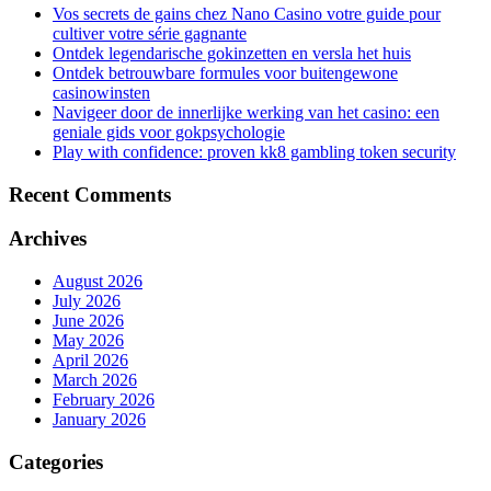
Vos secrets de gains chez Nano Casino votre guide pour
cultiver votre série gagnante
Ontdek legendarische gokinzetten en versla het huis
Ontdek betrouwbare formules voor buitengewone
casinowinsten
Navigeer door de innerlijke werking van het casino: een
geniale gids voor gokpsychologie
Play with confidence: proven kk8 gambling token security
Recent Comments
Archives
August 2026
July 2026
June 2026
May 2026
April 2026
March 2026
February 2026
January 2026
Categories