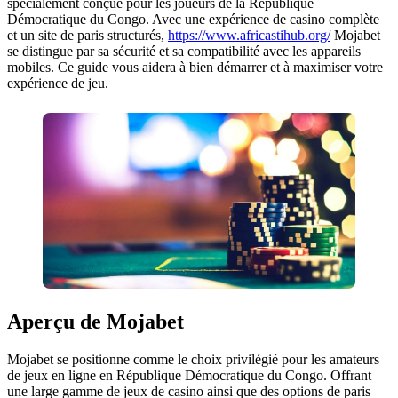
spécialement conçue pour les joueurs de la République
Démocratique du Congo. Avec une expérience de casino complète
et un site de paris structurés,
https://www.africastihub.org/
Mojabet
se distingue par sa sécurité et sa compatibilité avec les appareils
mobiles. Ce guide vous aidera à bien démarrer et à maximiser votre
expérience de jeu.
Aperçu de Mojabet
Mojabet se positionne comme le choix privilégié pour les amateurs
de jeux en ligne en République Démocratique du Congo. Offrant
une large gamme de jeux de casino ainsi que des options de paris