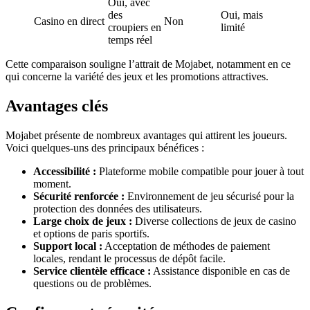
Oui, avec
des
Oui, mais
Casino en direct
Non
croupiers en
limité
temps réel
Cette comparaison souligne l’attrait de Mojabet, notamment en ce
qui concerne la variété des jeux et les promotions attractives.
Avantages clés
Mojabet présente de nombreux avantages qui attirent les joueurs.
Voici quelques-uns des principaux bénéfices :
Accessibilité :
Plateforme mobile compatible pour jouer à tout
moment.
Sécurité renforcée :
Environnement de jeu sécurisé pour la
protection des données des utilisateurs.
Large choix de jeux :
Diverse collections de jeux de casino
et options de paris sportifs.
Support local :
Acceptation de méthodes de paiement
locales, rendant le processus de dépôt facile.
Service clientèle efficace :
Assistance disponible en cas de
questions ou de problèmes.