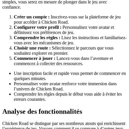
simples, vous serez en mesure de plonger dans le jeu avec
confiance.
Créer un compte :
Inscrivez-vous sur la plateforme de jeu
pour accéder à Chicken Road.
Configurer votre profil :
Personnalisez votre avatar et
définissez vos préférences de jeu.
Comprendre les règles :
Lisez les instructions et familiarisez-
vous avec les mécanismes de jeu.
Choisir une route :
Sélectionnez le parcours que vous
souhaitez explorer en premier.
Commencer à jouer :
Lancez-vous dans l’aventure et
commencez à collecter des ressources.
Une inscription facile et rapide vous permet de commencer en
quelques minutes.
Personnaliser votre avatar renforce votre immersion dans
l’univers de Chicken Road.
Comprendre les règles depuis le début vous aide à éviter les
erreurs courantes.
Analyse des fonctionnalités
Chicken Road se distingue par ses nombreux atouts qui enrichissent
l’expérience de jeu. Voyons comment il se compare à d’autres jeux