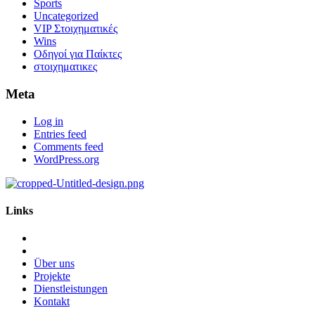
Sports
Uncategorized
VIP Στοιχηματικές
Wins
Οδηγοί για Παίκτες
στοιχηματικες
Meta
Log in
Entries feed
Comments feed
WordPress.org
Links
Über uns
Projekte
Dienstleistungen
Kontakt