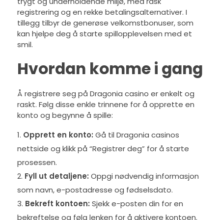
trygt og underholdende miljø, med rask
registrering og en rekke betalingsalternativer. I
tillegg tilbyr de generøse velkomstbonuser, som
kan hjelpe deg å starte spillopplevelsen med et
smil.
Hvordan komme i gang
Å registrere seg på Dragonia casino er enkelt og
raskt. Følg disse enkle trinnene for å opprette en
konto og begynne å spille:
Opprett en konto:
Gå til Dragonia casinos
nettside og klikk på “Registrer deg” for å starte
prosessen.
Fyll ut detaljene:
Oppgi nødvendig informasjon
som navn, e-postadresse og fødselsdato.
Bekreft kontoen:
Sjekk e-posten din for en
bekreftelse og følg lenken for å aktivere kontoen.