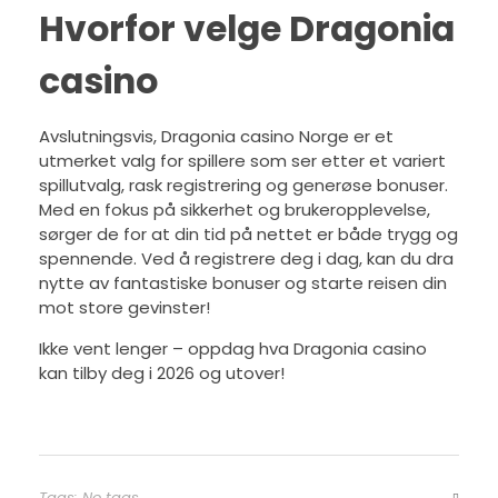
Hvorfor velge Dragonia
casino
Avslutningsvis, Dragonia casino Norge er et
utmerket valg for spillere som ser etter et variert
spillutvalg, rask registrering og generøse bonuser.
Med en fokus på sikkerhet og brukeropplevelse,
sørger de for at din tid på nettet er både trygg og
spennende. Ved å registrere deg i dag, kan du dra
nytte av fantastiske bonuser og starte reisen din
mot store gevinster!
Ikke vent lenger – oppdag hva Dragonia casino
kan tilby deg i 2026 og utover!
Tags: No tags