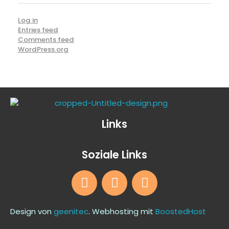
Log in
Entries feed
Comments feed
WordPress.org
Links
Soziale Links
Design von
geenitec
.
Webhosting mit
BoostedHost