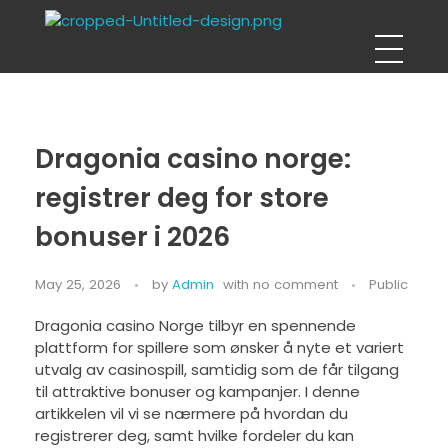
MALER LEUTHARD KOMPETENT
Dragonia casino norge:
registrer deg for store
bonuser i 2026
May 25, 2026
by
Admin
with
no comment
Public
Dragonia casino Norge tilbyr en spennende
plattform for spillere som ønsker å nyte et variert
utvalg av casinospill, samtidig som de får tilgang
til attraktive bonuser og kampanjer. I denne
artikkelen vil vi se nærmere på hvordan du
registrerer deg, samt hvilke fordeler du kan