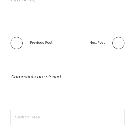
Previous Post
Next Post
Comments are closed.