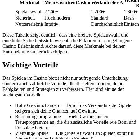
Merkmal
MeinFavoritenCasino
Wettanbieter A
Spielauswahl
2.500+
1.200+
1.800+
Sicherheit
Hochmodern
Standard
Basis
Nutzererlebnis
Intuitiv
Durchschnittlich
Einfach
Diese Tabelle zeigt deutlich, dass eine breitere Spielauswahl und
eine hohe Sicherheitsstufe wesentliche Faktoren für ein gelungenes
Casino-Erlebnis sind. Achte darauf, diese Merkmale bei deiner
Entscheidung zu berücksichtigen.
Wichtige Vorteile
Das Spielen im Casino bietet nicht nur aufregende Unterhaltung,
sondern auch zahlreiche Vorteile, die dir helfen können, deine
Fähigkeiten und Strategien zu verbessern. Hier sind einige der
wichtigsten Vorteile:
Hohe Gewinnchancen — Durch das Verständnis der Spiele
steigern sich deine Chancen auf Gewinne.
Belohnungsprogramme — Viele Casinos bieten
Treueprogramme an, die dir zusätzliche Vorteile wie Boni und
Freispiele bieten.
Vielfältige Spiele — Die große Auswahl an Spielen sorgt für
Abwechslung und erhöht den Spielspaß.