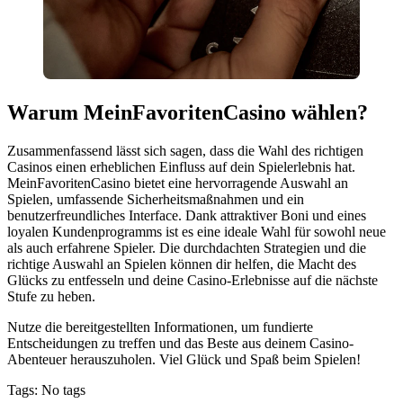
Warum MeinFavoritenCasino wählen?
Zusammenfassend lässt sich sagen, dass die Wahl des richtigen
Casinos einen erheblichen Einfluss auf dein Spielerlebnis hat.
MeinFavoritenCasino bietet eine hervorragende Auswahl an
Spielen, umfassende Sicherheitsmaßnahmen und ein
benutzerfreundliches Interface. Dank attraktiver Boni und eines
loyalen Kundenprogramms ist es eine ideale Wahl für sowohl neue
als auch erfahrene Spieler. Die durchdachten Strategien und die
richtige Auswahl an Spielen können dir helfen, die Macht des
Glücks zu entfesseln und deine Casino-Erlebnisse auf die nächste
Stufe zu heben.
Nutze die bereitgestellten Informationen, um fundierte
Entscheidungen zu treffen und das Beste aus deinem Casino-
Abenteuer herauszuholen. Viel Glück und Spaß beim Spielen!
Tags: No tags