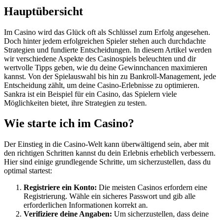
Hauptübersicht
Im Casino wird das Glück oft als Schlüssel zum Erfolg angesehen.
Doch hinter jedem erfolgreichen Spieler stehen auch durchdachte
Strategien und fundierte Entscheidungen. In diesem Artikel werden
wir verschiedene Aspekte des Casinospiels beleuchten und dir
wertvolle Tipps geben, wie du deine Gewinnchancen maximieren
kannst. Von der Spielauswahl bis hin zu Bankroll-Management, jede
Entscheidung zählt, um deine Casino-Erlebnisse zu optimieren.
Sankra ist ein Beispiel für ein Casino, das Spielern viele
Möglichkeiten bietet, ihre Strategien zu testen.
Wie starte ich im Casino?
Der Einstieg in die Casino-Welt kann überwältigend sein, aber mit
den richtigen Schritten kannst du dein Erlebnis erheblich verbessern.
Hier sind einige grundlegende Schritte, um sicherzustellen, dass du
optimal startest:
Registriere ein Konto:
Die meisten Casinos erfordern eine
Registrierung. Wähle ein sicheres Passwort und gib alle
erforderlichen Informationen korrekt an.
Verifiziere deine Angaben:
Um sicherzustellen, dass deine