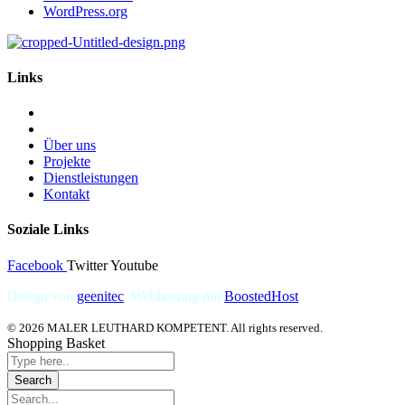
WordPress.org
Links
Über uns
Projekte
Dienstleistungen
Kontakt
Soziale Links
Facebook
Twitter
Youtube
Design von
geenitec
.
Webhosting mit
BoostedHost
© 2026 MALER LEUTHARD KOMPETENT. All rights reserved.
Shopping Basket