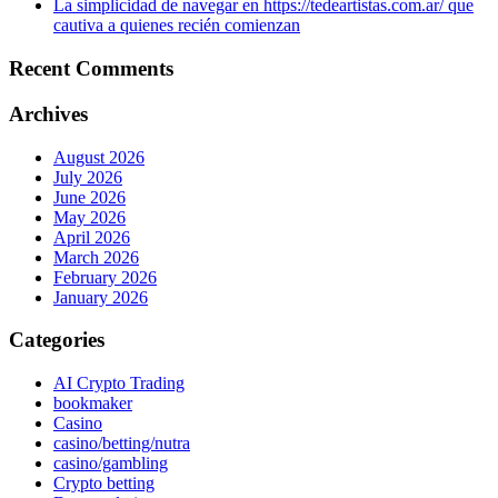
La simplicidad de navegar en https://tedeartistas.com.ar/ que
cautiva a quienes recién comienzan
Recent Comments
Archives
August 2026
July 2026
June 2026
May 2026
April 2026
March 2026
February 2026
January 2026
Categories
AI Crypto Trading
bookmaker
Casino
casino/betting/nutra
casino/gambling
Crypto betting