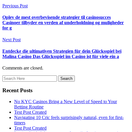
Previous Post
Oplev de mest overbevisende strategier til casinosucces
Casinoer tilbyder en verden af underholdning og muligheder
for g
Next Post
Entdecke die ultimativen Strategien für dein Glücksspiel bei
Malina Casino Das Glücksspiel im Casino ist für viele ein a
Comments are closed.
Recent Posts
No KYC Casinos Bring a New Level of Speed to Your
Betting Routine
Test Post Created
Navigating 10 Cric feels surprisingly natural, even for first-
timers
Test Post Created