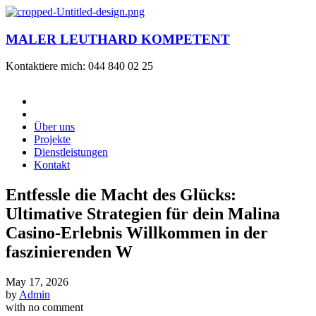
MALER LEUTHARD KOMPETENT
Kontaktiere mich: 044 840 02 25
Über uns
Projekte
Dienstleistungen
Kontakt
Entfessle die Macht des Glücks:
Ultimative Strategien für dein Malina
Casino-Erlebnis Willkommen in der
faszinierenden W
May 17, 2026
by
Admin
with
no comment