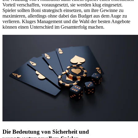
Vorteil verschaffen, vorausgesetzt, sie werden klug eingesetzt.
Spieler sollten Boni strategisch einsetzen, um ihre Gewinne zu
maximieren, allerdings ohne dabei das Budget aus dem Auge zu
verlieren. Kluges Management und die Wahl der besten Angebote
können einen Unterschied im Gesamterfolg machen.
Die Bedeutung von Sicherheit und