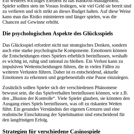
Ein weiteres wichtiges Element ist das Bankroll-Management.
Spieler sollten stets im Voraus festlegen, wie viel Geld sie bereit sind
zu verlieren und sich strikt an dieses Budget halten. Auf diese Weise
kann man das Risiko minimieren und länger spielen, was die
Chancen auf Gewinne erhöht.
Die psychologischen Aspekte des Glücksspiels
Das Glücksspiel erfordert nicht nur strategisches Denken, sondern
auch eine starke psychologische Komponente. Emotionen können
die Entscheidungen eines Spielers erheblich beeinflussen, weshalb
es wichtig ist, ruhig und rational zu bleiben. Ein Verlust kann zu
impulsiven Wettentscheidungen führen, die in vielen Fällen zu
weiteren Verlusten führen. Daher ist es entscheidend, aktuelle
Emotionen zu erkennen und gegebenenfalls eine Pause einzulegen.
Zusätzlich sollten Spieler sich der verschiedenen Phänomene
bewusst sein, die das Spielverhalten beeinflussen können, wie z.B.
den „Illusion der Kontrolle“. Viele Spieler glauben, sie könnten den
Ausgang eines Spiels beeinflussen, was oft zu riskanten Wetten
führt. Ein gesundes Verständnis der eigenen Grenzen und eine
realistische Einschätzung der Spielsituation sind entscheidend für
den langfristigen Erfolg.
Strategien für verschiedene Casinospiele