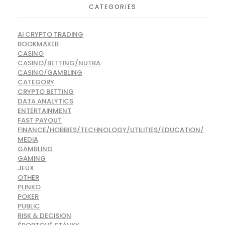
CATEGORIES
AI CRYPTO TRADING
BOOKMAKER
CASINO
CASINO/BETTING/NUTRA
CASINO/GAMBLING
CATEGORY
CRYPTO BETTING
DATA ANALYTICS
ENTERTAINMENT
FAST PAYOUT
FINANCE/HOBBIES/TECHNOLOGY/UTILITIES/EDUCATION/
MEDIA
GAMBLING
GAMING
JEUX
OTHER
PLINKO
POKER
PUBLIC
RISK & DECISION