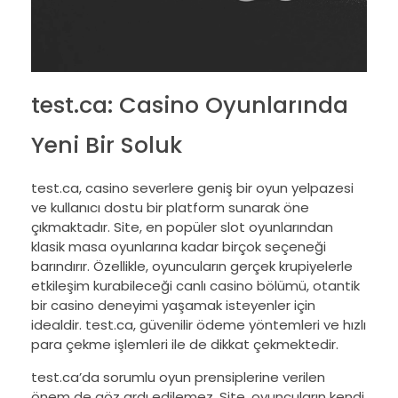
test.ca: Casino Oyunlarında
Yeni Bir Soluk
test.ca, casino severlere geniş bir oyun yelpazesi
ve kullanıcı dostu bir platform sunarak öne
çıkmaktadır. Site, en popüler slot oyunlarından
klasik masa oyunlarına kadar birçok seçeneği
barındırır. Özellikle, oyuncuların gerçek krupiyelerle
etkileşim kurabileceği canlı casino bölümü, otantik
bir casino deneyimi yaşamak isteyenler için
idealdir. test.ca, güvenilir ödeme yöntemleri ve hızlı
para çekme işlemleri ile de dikkat çekmektedir.
test.ca’da sorumlu oyun prensiplerine verilen
önem de göz ardı edilemez. Site, oyuncuların kendi