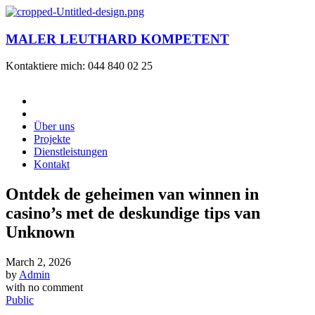
MALER LEUTHARD KOMPETENT
Kontaktiere mich: 044 840 02 25
Über uns
Projekte
Dienstleistungen
Kontakt
Ontdek de geheimen van winnen in
casino’s met de deskundige tips van
Unknown
March 2, 2026
by
Admin
with
no comment
Public