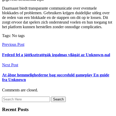
Daarnaast biedt transparante communicatie over eventuele
blokkades of problemen. Gebruikers krijgen duidelijke uitleg over
de reden van een blokkade en de stappen om dit op te lossen. Dit
zorgt ervoor dat spelers zich ondersteund voelen en hun toegang tot
het platform kunnen herstellen zonder onnodige complicaties.
Tags: No tags
Previous Post
Fedezd fel a játéksztratégák izgalmas világát az Unknown-nal
Next Post
At åbne hemmelighederne bag succesfuld gameplay En guide
fra Unknown
Comments are closed.
Recent Posts