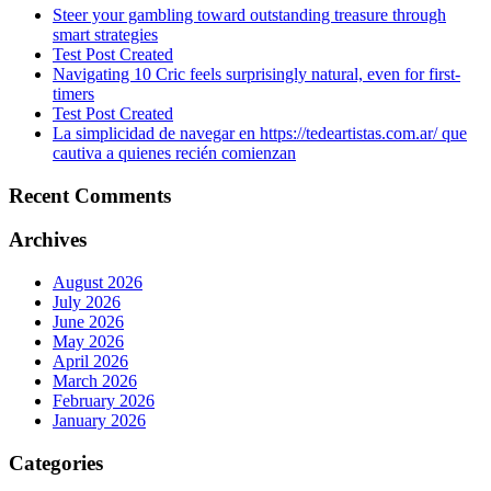
Steer your gambling toward outstanding treasure through
smart strategies
Test Post Created
Navigating 10 Cric feels surprisingly natural, even for first-
timers
Test Post Created
La simplicidad de navegar en https://tedeartistas.com.ar/ que
cautiva a quienes recién comienzan
Recent Comments
Archives
August 2026
July 2026
June 2026
May 2026
April 2026
March 2026
February 2026
January 2026
Categories