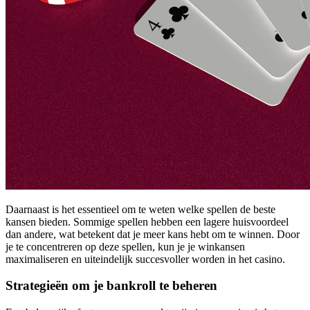
Daarnaast is het essentieel om te weten welke spellen de beste
kansen bieden. Sommige spellen hebben een lagere huisvoordeel
dan andere, wat betekent dat je meer kans hebt om te winnen. Door
je te concentreren op deze spellen, kun je je winkansen
maximaliseren en uiteindelijk succesvoller worden in het casino.
Strategieën om je bankroll te beheren