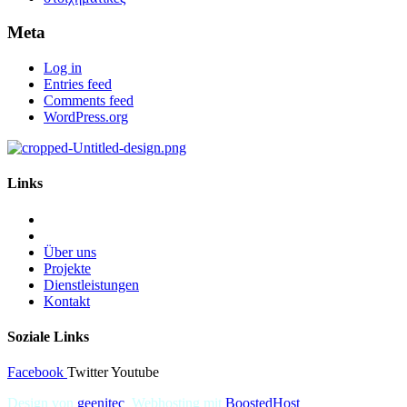
Meta
Log in
Entries feed
Comments feed
WordPress.org
Links
Über uns
Projekte
Dienstleistungen
Kontakt
Soziale Links
Facebook
Twitter
Youtube
Design von
geenitec
.
Webhosting mit
BoostedHost