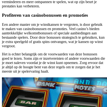
verminderen en meer ontspannen te spelen, wat op zijn beurt je
prestaties kan verbeteren.
Profiteren van casinobonussen en promoties
Een andere manier om je winstkansen te vergroten, is door gebruik
te maken van casinobonussen en promoties. Veel casino’s bieden
aantrekkelijke welkomstbonussen of speciale aanbiedingen aan
bestaande spelers. Door deze bonussen strategisch te gebruiken, kun
je extra speelgeld of gratis spins ontvangen, wat je kansen op winst
vergroot.
Het is echter belangrijk om de voorwaarden van deze bonussen
goed te lezen. Soms zijn er inzetvereisten of andere voorwaarden die
je moet naleven voordat je de winst kunt opnemen. Zorg ervoor dat
je altijd op de hoogte bent van deze regels om te zorgen dat je het
meeste uit je spelervaring haalt.