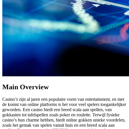
Main Overview
Casino’s zijn al jaren een populaire vorm van entertainment, en met
de komst van online platforms is het voor veel spelers toegankelijker
geworden. Een casino biedt een breed scala aan spellen, van
gokkasten tot tafelspellen zoals poker en roulette. Terwijl fysieke
casino’s hun charme hebben, biedt online gokken unieke voordelen,
zoals het gemak van spelen vanuit huis en een breed scala aan