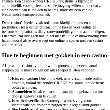
spellen. Een casino zonder CRUKS registratie is bijzonder
aantrekkelijk voor spelers die snelle toegang willen zonder dat ze
zich hoeven aan te melden in het registratiesysteem van de
Nederlandse kansspelautoriteit.
Deze casino’s bieden vaak ook aantrekkelijke bonussen en
promoties. Het is echter cruciaal om te kiezen voor veilige en
betrouwbare platforms die verantwoordelijk gokken aanmoedigen.
Dit artikel zal uitleggen hoe je het meeste uit je casino-ervaring kunt
halen, vooral als je overweegt om online te spelen met een casino
zonder cruks.
Hoe te beginnen met gokken in een casino
Als je aan je casino avontuur wilt beginnen, zijn er een aantal
stappen die je moet volgen om alles soepel te laten verlopen.
Kies een casino:
Doe onderzoek naar verschillende online
casino’s, vooral die zonder CRUKS registratie, om de beste
opties te vinden.
Aanmelden:
Maak een account aan bij het gekozen casino
door je gegevens in te vullen.
Identiteitsverificatie:
Sommige casino’s vragen om
identificatie om ervoor te zorgen dat je legaal kunt gokken.
Stort geld:
Maak een eerste storting om te kunnen beginnen