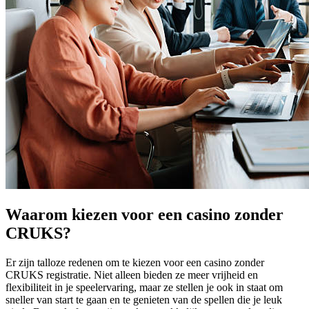
Waarom kiezen voor een casino zonder
CRUKS?
Er zijn talloze redenen om te kiezen voor een casino zonder
CRUKS registratie. Niet alleen bieden ze meer vrijheid en
flexibiliteit in je speelervaring, maar ze stellen je ook in staat om
sneller van start te gaan en te genieten van de spellen die je leuk