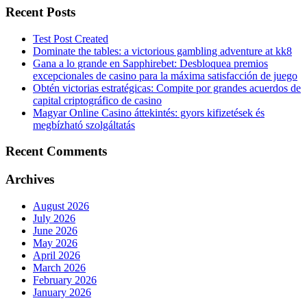
Recent Posts
Test Post Created
Dominate the tables: a victorious gambling adventure at kk8
Gana a lo grande en Sapphirebet: Desbloquea premios
excepcionales de casino para la máxima satisfacción de juego
Obtén victorias estratégicas: Compite por grandes acuerdos de
capital criptográfico de casino
Magyar Online Casino áttekintés: gyors kifizetések és
megbízható szolgáltatás
Recent Comments
Archives
August 2026
July 2026
June 2026
May 2026
April 2026
March 2026
February 2026
January 2026