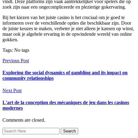
vindt. Deze platforms zijn vaak aantrekkelijker voor spelers die op
zoek zijn naar een ongecompliceerde en plezierige gokervaring.
Bij het kiezen van het juiste casino is het cruciaal om je goed te
informeren over de verschillende opties die beschikbaar zijn. Door
de juiste keuzes te maken, verbeter je niet alleen je kansen op winst,
maar ook je algehele ervaring in de opwindende wereld van online
gokken.
Tags: No tags
Previous Post
Exploring the social dynamics of gambling and its impact on
community relationships
Next Post
L'art de la conception des mécaniques de jeu dans les casinos
modernes
Comments are closed.