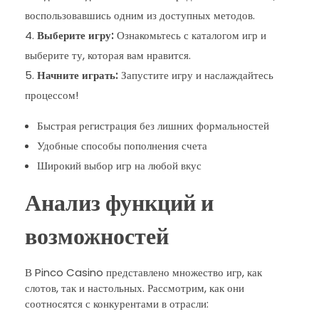
воспользовавшись одним из доступных методов.
Выберите игру:
Ознакомьтесь с каталогом игр и
выберите ту, которая вам нравится.
Начните играть:
Запустите игру и наслаждайтесь
процессом!
Быстрая регистрация без лишних формальностей
Удобные способы пополнения счета
Широкий выбор игр на любой вкус
Анализ функций и
возможностей
В Pinco Casino представлено множество игр, как
слотов, так и настольных. Рассмотрим, как они
соотносятся с конкурентами в отрасли: