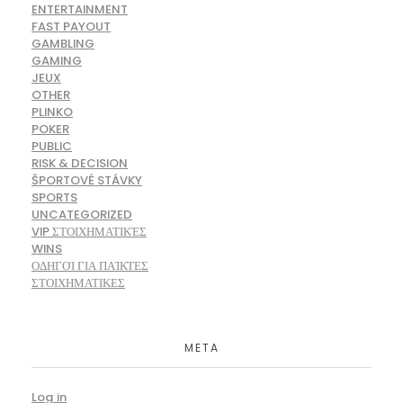
ENTERTAINMENT
FAST PAYOUT
GAMBLING
GAMING
JEUX
OTHER
PLINKO
POKER
PUBLIC
RISK & DECISION
ŠPORTOVÉ STÁVKY
SPORTS
UNCATEGORIZED
VIP ΣΤΟΙΧΗΜΑΤΙΚΈΣ
WINS
ΟΔΗΓΟΊ ΓΙΑ ΠΑΊΚΤΕΣ
ΣΤΟΙΧΗΜΑΤΙΚΕΣ
META
Log in