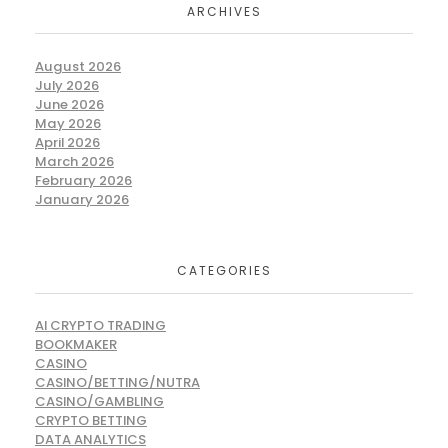
ARCHIVES
August 2026
July 2026
June 2026
May 2026
April 2026
March 2026
February 2026
January 2026
CATEGORIES
AI CRYPTO TRADING
BOOKMAKER
CASINO
CASINO/BETTING/NUTRA
CASINO/GAMBLING
CRYPTO BETTING
DATA ANALYTICS