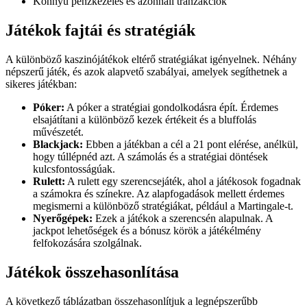
Könnyű pénzkezelés és azonnali tranzakciók
Játékok fajtái és stratégiák
A különböző kaszinójátékok eltérő stratégiákat igényelnek. Néhány
népszerű játék, és azok alapvető szabályai, amelyek segíthetnek a
sikeres játékban:
Póker:
A póker a stratégiai gondolkodásra épít. Érdemes
elsajátítani a különböző kezek értékeit és a bluffolás
művészetét.
Blackjack:
Ebben a játékban a cél a 21 pont elérése, anélkül,
hogy túllépnéd azt. A számolás és a stratégiai döntések
kulcsfontosságúak.
Rulett:
A rulett egy szerencsejáték, ahol a játékosok fogadnak
a számokra és színekre. Az alapfogadások mellett érdemes
megismerni a különböző stratégiákat, például a Martingale-t.
Nyerőgépek:
Ezek a játékok a szerencsén alapulnak. A
jackpot lehetőségek és a bónusz körök a játékélmény
felfokozására szolgálnak.
Játékok összehasonlítása
A következő táblázatban összehasonlítjuk a legnépszerűbb