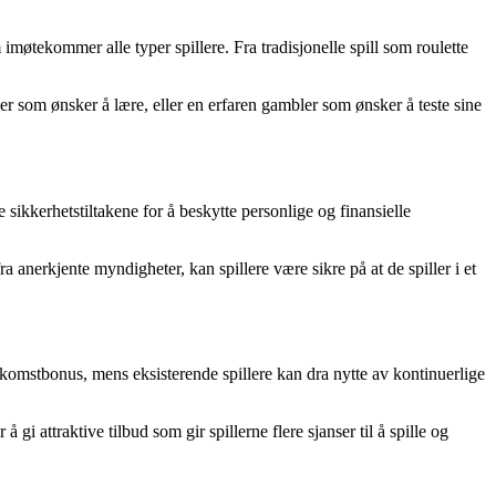
møtekommer alle typer spillere. Fra tradisjonelle spill som roulette
ler som ønsker å lære, eller en erfaren gambler som ønsker å teste sine
 sikkerhetstiltakene for å beskytte personlige og finansielle
ra anerkjente myndigheter, kan spillere være sikre på at de spiller i et
komstbonus, mens eksisterende spillere kan dra nytte av kontinuerlige
gi attraktive tilbud som gir spillerne flere sjanser til å spille og