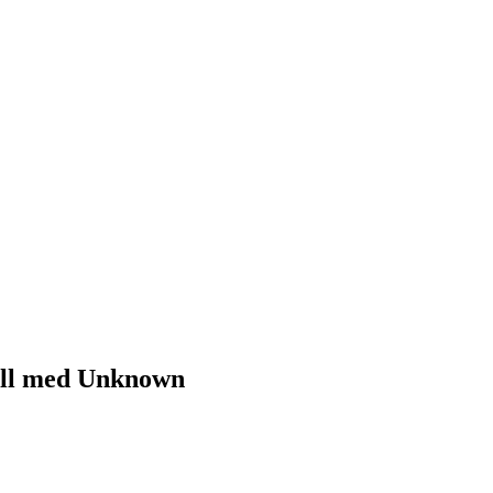
pill med Unknown