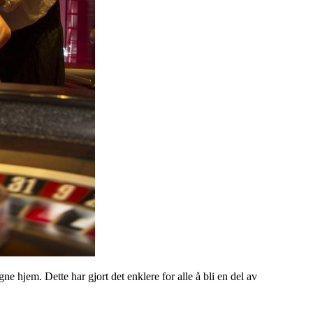
ne hjem. Dette har gjort det enklere for alle å bli en del av