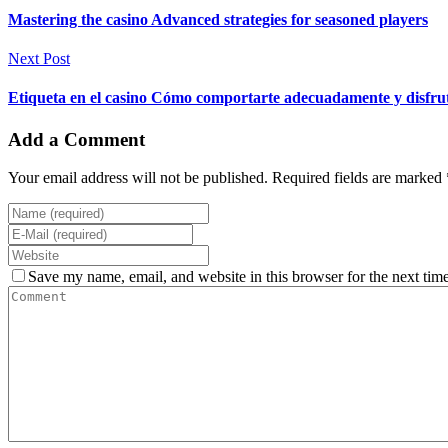
Mastering the casino Advanced strategies for seasoned players
Next Post
Etiqueta en el casino Cómo comportarte adecuadamente y disfru
Add a Comment
Your email address will not be published. Required fields are marked 
Save my name, email, and website in this browser for the next tim