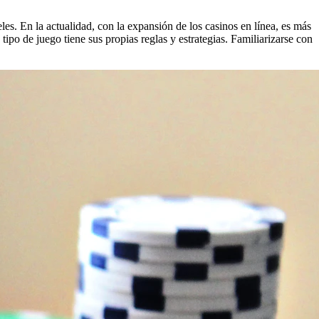
es. En la actualidad, con la expansión de los casinos en línea, es más
ipo de juego tiene sus propias reglas y estrategias. Familiarizarse con