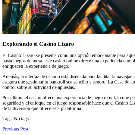
Explorando el Casino Lizaro
El Casino Lizaro se presenta como una opción emocionante para aquel
hasta juegos de mesa, este casino online ofrece una experiencia compl
enriquecen la experiencia de juego.
Además, la interfaz de usuario está diseñada para facilitar la navegac
asegura que gestionar tu bankroll sea sencillo y seguro. La Casa de a
control sobre su actividad de apuestas.
Por último, el casino ofrece una experiencia de juego móvil, lo que p
seguridad y el enfoque en el juego responsable hace que el Casino Li
de la diversión que ofrece esta plataforma!
Tags: No tags
Previous Post