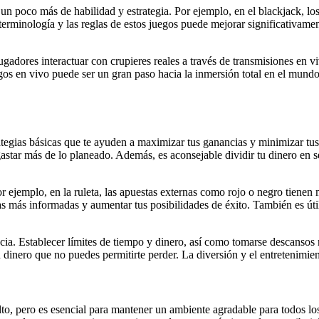
 un poco más de habilidad y estrategia. Por ejemplo, en el blackjack, l
terminología y las reglas de estos juegos puede mejorar significativamen
gadores interactuar con crupieres reales a través de transmisiones en v
egos en vivo puede ser un gran paso hacia la inmersión total en el mundo 
rategias básicas que te ayuden a maximizar tus ganancias y minimizar t
gastar más de lo planeado. Además, es aconsejable dividir tu dinero en se
 ejemplo, en la ruleta, las apuestas externas como rojo o negro tienen 
s más informadas y aumentar tus posibilidades de éxito. También es útil
iencia. Establecer límites de tiempo y dinero, así como tomarse descans
nero que no puedes permitirte perder. La diversión y el entretenimient
o, pero es esencial para mantener un ambiente agradable para todos los 