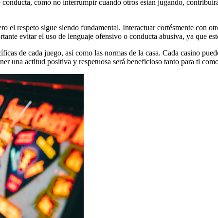
 de conducta, como no interrumpir cuando otros están jugando, contribu
pero el respeto sigue siendo fundamental. Interactuar cortésmente con ot
nte evitar el uso de lenguaje ofensivo o conducta abusiva, ya que esto
íficas de cada juego, así como las normas de la casa. Cada casino puede 
ner una actitud positiva y respetuosa será beneficioso tanto para ti com