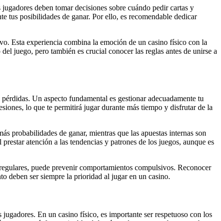
os jugadores deben tomar decisiones sobre cuándo pedir cartas y
te tus posibilidades de ganar. Por ello, es recomendable dedicar
ivo. Esta experiencia combina la emoción de un casino físico con la
del juego, pero también es crucial conocer las reglas antes de unirse a
us pérdidas. Un aspecto fundamental es gestionar adecuadamente tu
siones, lo que te permitirá jugar durante más tiempo y disfrutar de la
más probabilidades de ganar, mientras que las apuestas internas son
 prestar atención a las tendencias y patrones de los juegos, aunque es
os regulares, puede prevenir comportamientos compulsivos. Reconocer
o deben ser siempre la prioridad al jugar en un casino.
jugadores. En un casino físico, es importante ser respetuoso con los