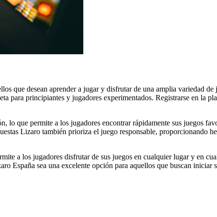
los que desean aprender a jugar y disfrutar de una amplia variedad de
eta para principiantes y jugadores experimentados. Registrarse en la p
ión, lo que permite a los jugadores encontrar rápidamente sus juegos fa
puestas Lizaro también prioriza el juego responsable, proporcionando h
ermite a los jugadores disfrutar de sus juegos en cualquier lugar y en c
zaro España sea una excelente opción para aquellos que buscan iniciar s