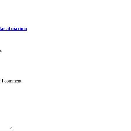
tar al máximo
*
e I comment.