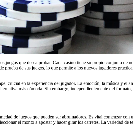
 los juegos que desea probar. Cada casino tiene su propio conjunto de n
prueba de sus juegos, lo que permite a los nuevos jugadores practicar s
pel crucial en la experiencia del jugador. La emoción, la música y el am
 alternativa más cómoda. Sin embargo, independientemente del formato,
variedad de juegos que pueden ser abrumadores. Es vital comenzar con u
ccionar el monto a apostar y hacer girar los carretes. La variedad de te