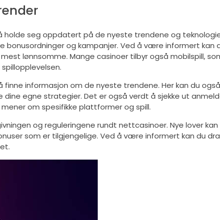
render
tig å holde seg oppdatert på de nyeste trendene og teknologi
vative bonusordninger og kampanjer. Ved å være informert kan
 mest lønnsomme. Mange casinoer tilbyr også mobilspill, som 
spillopplevelsen.
å finne informasjon om de nyeste trendene. Her kan du også 
le dine egne strategier. Det er også verdt å sjekke ut anmeld
e mener om spesifikke plattformer og spill.
ivningen og reguleringene rundt nettcasinoer. Nye lover kan
onuser som er tilgjengelige. Ved å være informert kan du dra
et.