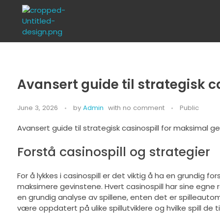
MALER LEUTHARD KOMPETENT
Avansert guide til strategisk 
June 3, 2026
by
Admin
with
no comment
Public
Avansert guide til strategisk casinospill for maksimal ge
Forstå casinospill og strategier
For å lykkes i casinospill er det viktig å ha en grundig f
maksimere gevinstene. Hvert casinospill har sine egne r
en grundig analyse av spillene, enten det er spilleautoma
være oppdatert på ulike spillutviklere og hvilke spill de t