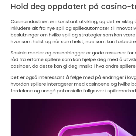
Hold deg oppdatert på casino-t
Casinoindustrien er i konstant utvikling, og det er vik
inkludere alt fra nye spill og spilleautomater til inno
beslutninger om hvilke spill og strategier som kan være
hvor som helst og når som helst, noe som kan forbedre 
Sosiale medier og casinoblogger er gode ressurser for 
råd fra erfarne spillere som kan hjelpe deg med å utvik
casinoer, da dette kan gi deg innsikt i hva andre spiller
Det er også interessant å følge med på endringer i lovg
hvordan spillere interagerer med casinoene og hvilke b
fordelene og unngå potensielle fallgruver i spillemarked