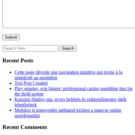
Recent Posts
Cette page dévoile une navigation intuitive qui invite à la
simplicité au quotidien
Test Post Created
Play smarter, win bigger: professional casino gambling tips for
the thrill-seeker
Kaszinó élmény ma: gyors belépés és zökkenőmentes játék
lehetőségek
Mobilon is könnyedén tarthatod kézben a magyar online
sportfogadást
Recent Comments