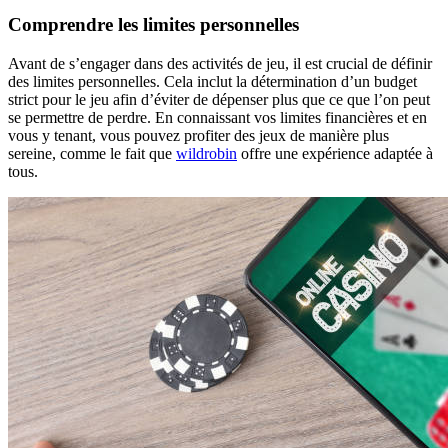
Comprendre les limites personnelles
Avant de s’engager dans des activités de jeu, il est crucial de définir
des limites personnelles. Cela inclut la détermination d’un budget
strict pour le jeu afin d’éviter de dépenser plus que ce que l’on peut
se permettre de perdre. En connaissant vos limites financières et en
vous y tenant, vous pouvez profiter des jeux de manière plus
sereine, comme le fait que
wildrobin
offre une expérience adaptée à
tous.