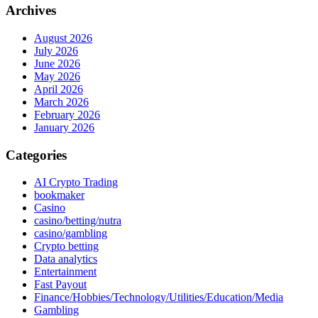
Archives
August 2026
July 2026
June 2026
May 2026
April 2026
March 2026
February 2026
January 2026
Categories
AI Crypto Trading
bookmaker
Casino
casino/betting/nutra
casino/gambling
Crypto betting
Data analytics
Entertainment
Fast Payout
Finance/Hobbies/Technology/Utilities/Education/Media
Gambling