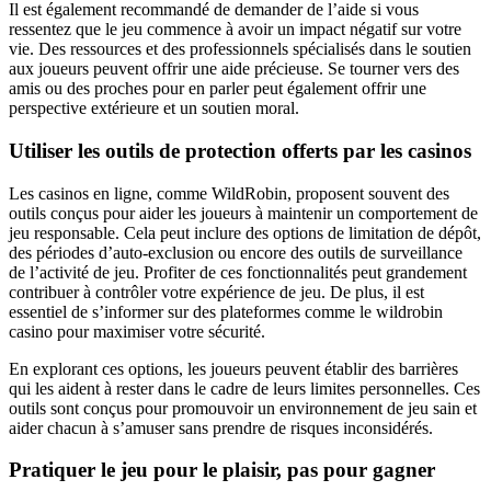
Il est également recommandé de demander de l’aide si vous
ressentez que le jeu commence à avoir un impact négatif sur votre
vie. Des ressources et des professionnels spécialisés dans le soutien
aux joueurs peuvent offrir une aide précieuse. Se tourner vers des
amis ou des proches pour en parler peut également offrir une
perspective extérieure et un soutien moral.
Utiliser les outils de protection offerts par les casinos
Les casinos en ligne, comme WildRobin, proposent souvent des
outils conçus pour aider les joueurs à maintenir un comportement de
jeu responsable. Cela peut inclure des options de limitation de dépôt,
des périodes d’auto-exclusion ou encore des outils de surveillance
de l’activité de jeu. Profiter de ces fonctionnalités peut grandement
contribuer à contrôler votre expérience de jeu. De plus, il est
essentiel de s’informer sur des plateformes comme le wildrobin
casino pour maximiser votre sécurité.
En explorant ces options, les joueurs peuvent établir des barrières
qui les aident à rester dans le cadre de leurs limites personnelles. Ces
outils sont conçus pour promouvoir un environnement de jeu sain et
aider chacun à s’amuser sans prendre de risques inconsidérés.
Pratiquer le jeu pour le plaisir, pas pour gagner