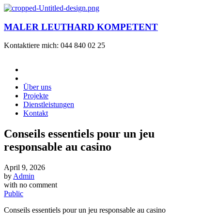
MALER LEUTHARD KOMPETENT
Kontaktiere mich: 044 840 02 25
Über uns
Projekte
Dienstleistungen
Kontakt
Conseils essentiels pour un jeu
responsable au casino
April 9, 2026
by
Admin
with
no comment
Public
Conseils essentiels pour un jeu responsable au casino