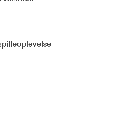
pilleoplevelse