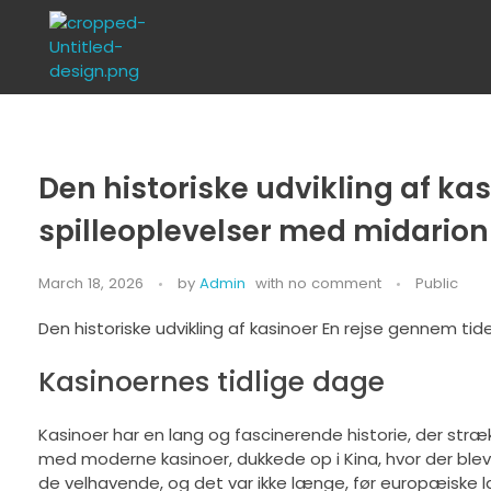
MALER LEUTHARD KOMPETENT
Den historiske udvikling af ka
spilleoplevelser med midarion
March 18, 2026
by
Admin
with
no comment
Public
Den historiske udvikling af kasinoer En rejse gennem ti
Kasinoernes tidlige dage
Kasinoer har en lang og fascinerende historie, der stræk
med moderne kasinoer, dukkede op i Kina, hvor der blev s
de velhavende, og det var ikke længe, før europæiske l