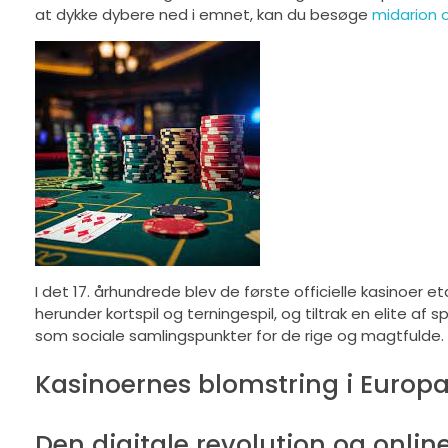
at dykke dybere ned i emnet, kan du besøge
midarion of
I det 17. århundrede blev de første officielle kasinoer eta
herunder kortspil og terningespil, og tiltrak en elite a
som sociale samlingspunkter for de rige og magtfulde.
Kasinoernes blomstring i Europ
Den digitale revolution og onlin