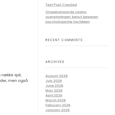
Test Post Created
Ongeëvenaarde casino
overwinningen: benut bewezen
psychologische tactieken
RECENT COMMENTS
ARCHIVES
n række spil,
August 2026
teder, men også
July 2026
June 2026
May 2026
April 2026
March 2026
February 2026
January 2026