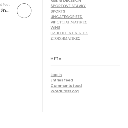
RISK & DECISION
t Post
ŠPORTOVÉ STÁVKY
Uloga sreće i vještine u kockanju Što je važnije
SPORTS
UNCATEGORIZED
VIP ΣΤΟΙΧΗΜΑΤΙΚΈΣ
WINS
ΟΔΗΓΟΊ ΓΙΑ ΠΑΊΚΤΕΣ
ΣΤΟΙΧΗΜΑΤΙΚΕΣ
META
Log in
Entries feed
Comments feed
WordPress.org