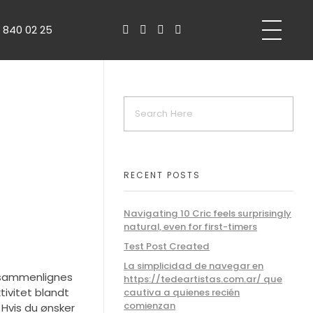
 840 02 25
RECENT POSTS
Navigating 10 Cric feels surprisingly
natural, even for first-timers
Test Post Created
La simplicidad de navegar en
an sammenlignes
https://tedeartistas.com.ar/ que
tivitet blandt
cautiva a quienes recién
comienzan
 Hvis du ønsker