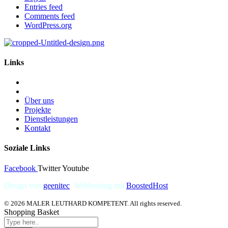
Entries feed
Comments feed
WordPress.org
Links
Über uns
Projekte
Dienstleistungen
Kontakt
Soziale Links
Facebook
Twitter
Youtube
Design von
geenitec
.
Webhosting mit
BoostedHost
© 2026 MALER LEUTHARD KOMPETENT. All rights reserved.
Shopping Basket