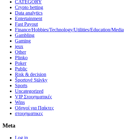
CATEGORY
Crypto betting
Data analytics
Entertainment
Fast Payout
Finance/Hobbies/Technology/Utilities/Education/Media
Gambling
Gaming
jeux
Other
Plinko
Poker
Public
Risk & decision
Športové Stávky
Sports
Uncategorized
VIP Στοιχηματικές
Wins
Οδηγοί για Παίκτες
στοιχηματικες
Meta
Log in