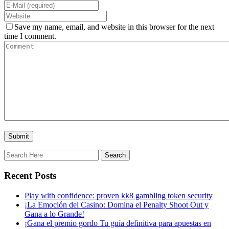
Save my name, email, and website in this browser for the next
time I comment.
Recent Posts
Play with confidence: proven kk8 gambling token security
¡La Emoción del Casino: Domina el Penalty Shoot Out y
Gana a lo Grande!
¡Gana el premio gordo Tu guía definitiva para apuestas en