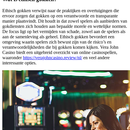
Ethisch gokken verwijst naar de praktijken en overtuigingen die
ervoor zorgen dat gokken op een verantwoorde en transparante
manier plaatsvindt. Dit houdt in dat zowel spelers als aanbieders van
gokdiensten zich houden aan bepaalde morele en wettelijke normen.
De focus ligt op het vermijden van schade, zowel aan de spelers als
aan de samenleving als geheel. Ethisch gokken bevordert een
omgeving waarin spelers zich bewust zijn van de risico’s en
verantwoordelijkheden die bij gokken komen kijken. Vera John
Casino biedt een uitgebreid overzicht van online casinospellen,
waaronder
https://verajohncasino.review/nl/
en veel andere
interessante opties.