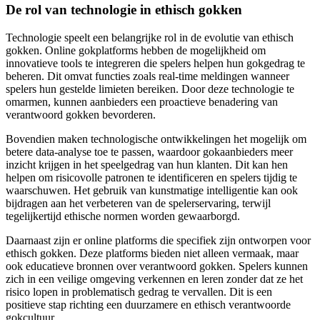
De rol van technologie in ethisch gokken
Technologie speelt een belangrijke rol in de evolutie van ethisch
gokken. Online gokplatforms hebben de mogelijkheid om
innovatieve tools te integreren die spelers helpen hun gokgedrag te
beheren. Dit omvat functies zoals real-time meldingen wanneer
spelers hun gestelde limieten bereiken. Door deze technologie te
omarmen, kunnen aanbieders een proactieve benadering van
verantwoord gokken bevorderen.
Bovendien maken technologische ontwikkelingen het mogelijk om
betere data-analyse toe te passen, waardoor gokaanbieders meer
inzicht krijgen in het speelgedrag van hun klanten. Dit kan hen
helpen om risicovolle patronen te identificeren en spelers tijdig te
waarschuwen. Het gebruik van kunstmatige intelligentie kan ook
bijdragen aan het verbeteren van de spelerservaring, terwijl
tegelijkertijd ethische normen worden gewaarborgd.
Daarnaast zijn er online platforms die specifiek zijn ontworpen voor
ethisch gokken. Deze platforms bieden niet alleen vermaak, maar
ook educatieve bronnen over verantwoord gokken. Spelers kunnen
zich in een veilige omgeving verkennen en leren zonder dat ze het
risico lopen in problematisch gedrag te vervallen. Dit is een
positieve stap richting een duurzamere en ethisch verantwoorde
gokcultuur.