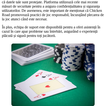
că datele tale sunt protejate. Platforma utilizează cele mai recente
măsuri de securitate pentru a asigura confidențialitatea și siguranța
utilizatorilor. De asemenea, este important de menționat că Chicken
Road promovează practici de joc responsabil, încurajând plecarea de
la joc atunci când este necesar.
În plus, echipa de suport este disponibilă pentru a oferi asistență în
cazul în care apar probleme sau întrebări, asigurând o experiență
plăcută și sigură pentru toți jucătorii.