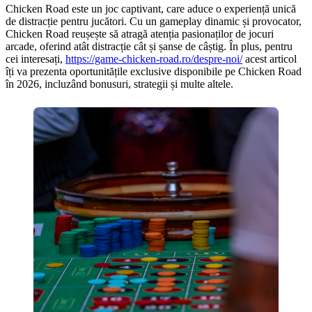
Chicken Road este un joc captivant, care aduce o experiență unică
de distracție pentru jucători. Cu un gameplay dinamic și provocator,
Chicken Road reușește să atragă atenția pasionaților de jocuri
arcade, oferind atât distracție cât și șanse de câștig. În plus, pentru
cei interesați,
https://game-chicken-road.ro/despre-noi/
acest articol
îți va prezenta oportunitățile exclusive disponibile pe Chicken Road
în 2026, incluzând bonusuri, strategii și multe altele.