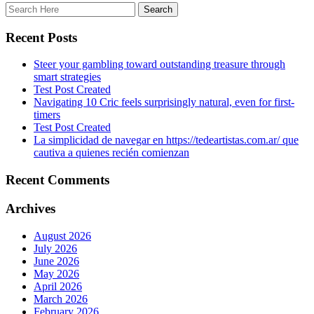
Recent Posts
Steer your gambling toward outstanding treasure through
smart strategies
Test Post Created
Navigating 10 Cric feels surprisingly natural, even for first-
timers
Test Post Created
La simplicidad de navegar en https://tedeartistas.com.ar/ que
cautiva a quienes recién comienzan
Recent Comments
Archives
August 2026
July 2026
June 2026
May 2026
April 2026
March 2026
February 2026