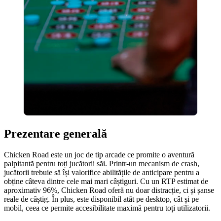
Prezentare generală
Chicken Road este un joc de tip arcade ce promite o aventură
palpitantă pentru toți jucătorii săi. Printr-un mecanism de crash,
jucătorii trebuie să își valorifice abilitățile de anticipare pentru a
obține câteva dintre cele mai mari câștiguri. Cu un RTP estimat de
aproximativ 96%, Chicken Road oferă nu doar distracție, ci și șanse
reale de câștig. În plus, este disponibil atât pe desktop, cât și pe
mobil, ceea ce permite accesibilitate maximă pentru toți utilizatorii.