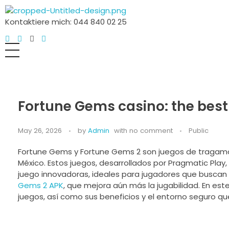
MALER LEUTHARD KOMPETENT
Kontaktiere mich: 044 840 02 25
Fortune Gems casino: the best 
May 26, 2026
by
Admin
with
no comment
Public
Fortune Gems y Fortune Gems 2 son juegos de tragamo
México. Estos juegos, desarrollados por Pragmatic Play
juego innovadoras, ideales para jugadores que buscan d
Gems 2 APK
, que mejora aún más la jugabilidad. En es
juegos, así como sus beneficios y el entorno seguro qu