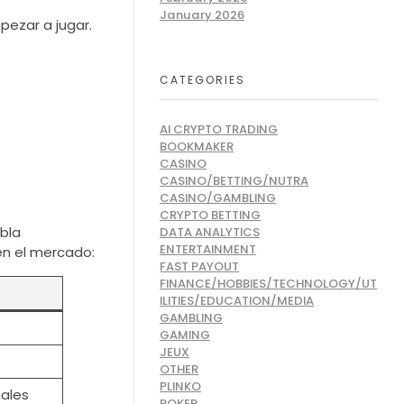
January 2026
pezar a jugar.
CATEGORIES
AI CRYPTO TRADING
BOOKMAKER
CASINO
CASINO/BETTING/NUTRA
CASINO/GAMBLING
CRYPTO BETTING
abla
DATA ANALYTICS
ENTERTAINMENT
en el mercado:
FAST PAYOUT
FINANCE/HOBBIES/TECHNOLOGY/UT
ILITIES/EDUCATION/MEDIA
GAMBLING
GAMING
JEUX
OTHER
PLINKO
ales
POKER