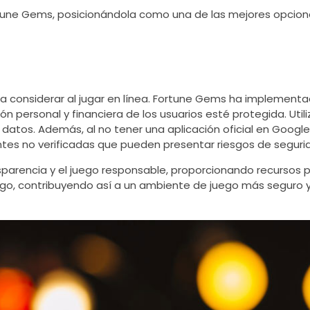
tune Gems, posicionándola como una de las mejores opcion
a considerar al jugar en línea. Fortune Gems ha implementa
n personal y financiera de los usuarios esté protegida. Util
datos. Además, al no tener una aplicación oficial en Google
entes no verificadas que pueden presentar riesgos de seguri
parencia y el juego responsable, proporcionando recursos p
ego, contribuyendo así a un ambiente de juego más seguro y 