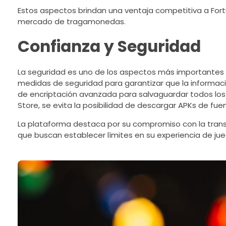
Estos aspectos brindan una ventaja competitiva a For
mercado de tragamonedas.
Confianza y Seguridad
La seguridad es uno de los aspectos más importantes 
medidas de seguridad para garantizar que la informació
de encriptación avanzada para salvaguardar todos los 
Store, se evita la posibilidad de descargar APKs de fu
La plataforma destaca por su compromiso con la trans
que buscan establecer límites en su experiencia de ju