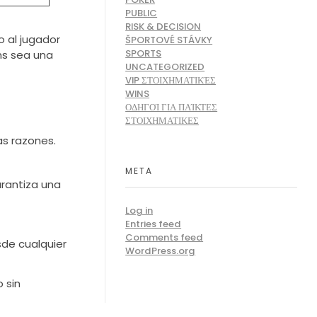
PUBLIC
RISK & DECISION
o al jugador
ŠPORTOVÉ STÁVKY
SPORTS
ms sea una
UNCATEGORIZED
VIP ΣΤΟΙΧΗΜΑΤΙΚΈΣ
WINS
ΟΔΗΓΟΊ ΓΙΑ ΠΑΊΚΤΕΣ
ΣΤΟΙΧΗΜΑΤΙΚΕΣ
as razones.
META
rantiza una
Log in
Entries feed
Comments feed
sde cualquier
WordPress.org
 sin