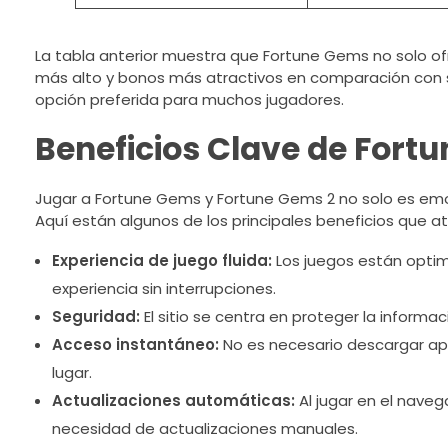
La tabla anterior muestra que Fortune Gems no solo of
más alto y bonos más atractivos en comparación con
opción preferida para muchos jugadores.
Beneficios Clave de Fort
Jugar a Fortune Gems y Fortune Gems 2 no solo es emo
Aquí están algunos de los principales beneficios que at
Experiencia de juego fluida:
Los juegos están optim
experiencia sin interrupciones.
Seguridad:
El sitio se centra en proteger la informac
Acceso instantáneo:
No es necesario descargar apl
lugar.
Actualizaciones automáticas:
Al jugar en el naveg
necesidad de actualizaciones manuales.