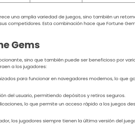
rece una amplia variedad de juegos, sino también un retorn
 sus competidores. Esta combinación hace que Fortune Ge
une Gems
cionante, sino que también puede ser beneficioso por vari
raen a los jugadores:
izados para funcionar en navegadores modernos, lo que ga
ión del usuario, permitiendo depósitos y retiros seguros.
icaciones, lo que permite un acceso rápido a los juegos de
ador, los jugadores siempre tienen la última versión del juego