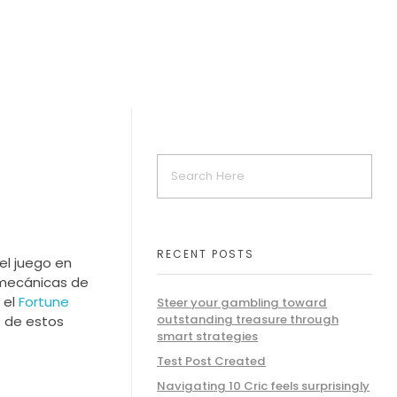
RECENT POSTS
el juego en
y mecánicas de
 el
Fortune
Steer your gambling toward
outstanding treasure through
s de estos
smart strategies
Test Post Created
Navigating 10 Cric feels surprisingly