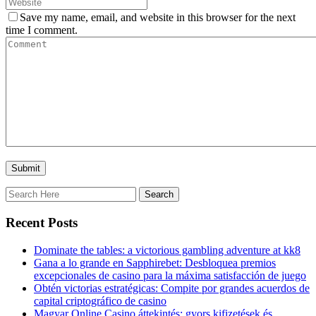
Save my name, email, and website in this browser for the next
time I comment.
Recent Posts
Dominate the tables: a victorious gambling adventure at kk8
Gana a lo grande en Sapphirebet: Desbloquea premios
excepcionales de casino para la máxima satisfacción de juego
Obtén victorias estratégicas: Compite por grandes acuerdos de
capital criptográfico de casino
Magyar Online Casino áttekintés: gyors kifizetések és