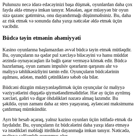
Pulunuzu necə idarə edəcəyinizi başa düşmək, oyunlardan daha çox
fayda əldə etməyə imkan tanıyır. Məsələn, əgər müəyyən bir oyun
sizə qazanc gətirmirsə, onu dayandırmağı düşünməlisiniz. Bu, daha
az risk etmək və sonunda daha yaxşı nəticələr əldə etmək üçün
vacibdir.
Büdcə təyin etmənin əhəmiyyəti
Kasino oyunlarına başlamazdan əvvəl büdcə təyin etmək mütləqdir.
Bu, oyunçuların nə qədər pul xərcləyə biləcəyini və hansı müddət
ərzində oynayacaqları ilə bağlı qərar verməyə kömək edir. Büdcə
hazırlamaq, oyun zamanı impulsiv qərarların qarşısını alır və
maliyyə təhlükəsizliyini təmin edir. Oyunçuların büdcələrinin
aşılması, adətən, maddi çətinliklərə səbəb ola bilər.
Büdcəni düzgün müəyyənləşdirmək üçün oyunçular öz maliyyə
vəziyyətlərini diqqətlə qiymətləndirməlidirlər. Hər ay üçün ayrılmış
xərcləri, gəliri və digər öhdəlikləri nəzərə almaq lazımdır. Bu
şəkildə, oyun zamanı daha az stres yaşayaraq, əyləncəni maksimuma
çatdırmaq mümkündür.
Ayrı bir hesab açaraq, yalnız kazino oyunları üçün istifadə etmək də
faydalıdır. Bu, oyunçuların öz büdcələrini daha yaxşı idarə etməyə
və istədikləri məbləği itirdikdə dayanmağa imkan tanıyır. Nəticədə,
maliyyə sağlamlığı qorunmuş olur.