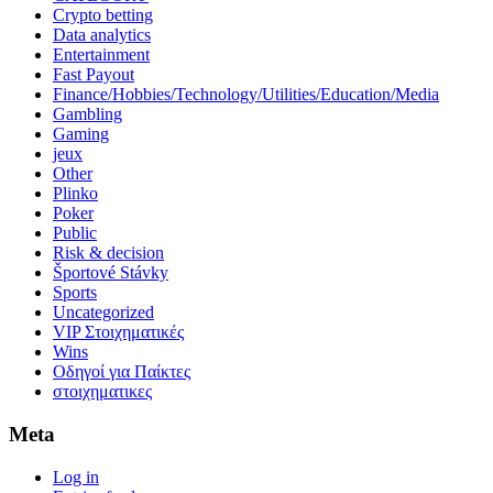
Crypto betting
Data analytics
Entertainment
Fast Payout
Finance/Hobbies/Technology/Utilities/Education/Media
Gambling
Gaming
jeux
Other
Plinko
Poker
Public
Risk & decision
Športové Stávky
Sports
Uncategorized
VIP Στοιχηματικές
Wins
Οδηγοί για Παίκτες
στοιχηματικες
Meta
Log in