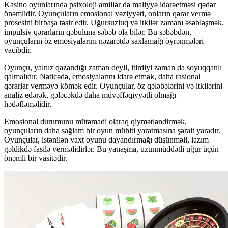
Kasino oyunlarında psixoloji amillər də maliyyə idarəetməsi qədər
önəmlidir. Oyunçuların emosional vəziyyəti, onların qərar vermə
prosesini birbaşa təsir edir. Uğursuzluq və itkilər zamanı əsəbləşmək,
impulsiv qərarların qəbuluna səbəb ola bilər. Bu səbəbdən,
oyunçuların öz emosiyalarını nəzarətdə saxlamağı öyrənmələri
vacibdir.
Oyunçu, yalnız qazandığı zaman deyil, itirdiyi zaman da soyuqqanlı
qalmalıdır. Nəticədə, emosiyalarını idarə etmək, daha rasional
qərarlar verməyə kömək edir. Oyunçular, öz qələbələrini və itkilərini
analiz edərək, gələcəkdə daha müvəffəqiyyətli olmağı
hədəfləməlidir.
Emosional durumunu mütəmadi olaraq qiymətləndirmək,
oyunçuların daha sağlam bir oyun mühiti yaratmasına şərait yaradır.
Oyunçular, istənilən vaxt oyunu dayandırmağı düşünməli, lazım
gəldikdə fasilə verməlidirlər. Bu yanaşma, uzunmüddətli uğur üçün
önəmli bir vasitədir.