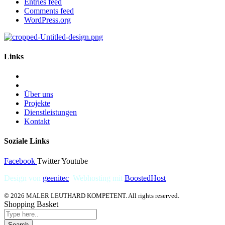
Entries feed
Comments feed
WordPress.org
Links
Über uns
Projekte
Dienstleistungen
Kontakt
Soziale Links
Facebook
Twitter
Youtube
Design von
geenitec
.
Webhosting mit
BoostedHost
© 2026 MALER LEUTHARD KOMPETENT. All rights reserved.
Shopping Basket