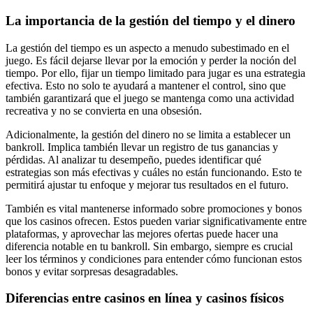
La importancia de la gestión del tiempo y el dinero
La gestión del tiempo es un aspecto a menudo subestimado en el
juego. Es fácil dejarse llevar por la emoción y perder la noción del
tiempo. Por ello, fijar un tiempo limitado para jugar es una estrategia
efectiva. Esto no solo te ayudará a mantener el control, sino que
también garantizará que el juego se mantenga como una actividad
recreativa y no se convierta en una obsesión.
Adicionalmente, la gestión del dinero no se limita a establecer un
bankroll. Implica también llevar un registro de tus ganancias y
pérdidas. Al analizar tu desempeño, puedes identificar qué
estrategias son más efectivas y cuáles no están funcionando. Esto te
permitirá ajustar tu enfoque y mejorar tus resultados en el futuro.
También es vital mantenerse informado sobre promociones y bonos
que los casinos ofrecen. Estos pueden variar significativamente entre
plataformas, y aprovechar las mejores ofertas puede hacer una
diferencia notable en tu bankroll. Sin embargo, siempre es crucial
leer los términos y condiciones para entender cómo funcionan estos
bonos y evitar sorpresas desagradables.
Diferencias entre casinos en línea y casinos físicos