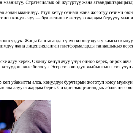
н маанилүү. Стратегиялык ой жүгүртүү жана атаандаштарыңызд
ө абдан маанилүү. Утуп кетүү сезими жана жоготуу сезими оюн
нен көңүл ачуу — бул жеңишке жетүүгө жардам берүүчү маанил
оопсуздук. Жаңы баштагандар үчүн коопсуздукту камсыз кылуу
мдүү жана лицензияланган платформаларды тандашыңыз керек. P
е алуу керек. Оюнду көңүл ачуу үчүн ойноо керек, бирок акча
 кетүүдөн алыс болосуз. Эгер сиз оюндун жыйынтыгы сиз үчүн а
р көп убакытты алса, көңүлдүн бурчтарын жоготуп коюу мүмкү
ын ала алууга жардам берет. Сиздин эмоционалдык абалыңыз ою