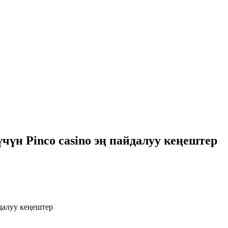
үн Pinco casino эң пайдалуу кеңештер
далуу кеңештер