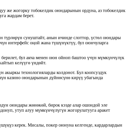
уу же жогорку тобокелдик оюндарынын ордуна, аз тобокелдик
га жардам берет.
н түрлөрүн сунуштайт, анын ичинде слоттор, үстөл оюндары
чүн интерфейс оңой жана түшүнүктүү, бул оюнчуларга
 берилет, бул акча менен оюн ойноп баштоо үчүн мүмкүнчүлүк
кайтып келүүгө үндөйт.
үн акыркы технологияларды колдонот. Бул коопсуздук
үчүн казино оюндарынын дүйнөсүнө кирүү убагында
дун оюндары жөнөкөй, бирок кээде алар ошондой эле
донуп, утуп алуу мүмкүнчүлүгүн жогорулатууга аракет
үшүңүз керек. Мисалы, покер оюнуна келгенде, кардарлардын