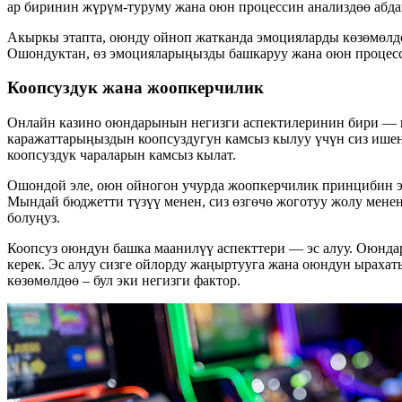
ар биринин жүрүм-туруму жана оюн процессин анализдөө абда
Акыркы этапта, оюнду ойноп жатканда эмоцияларды көзөмөлдө
Ошондуктан, өз эмоцияларыңызды башкаруу жана оюн процесси
Коопсуздук жана жоопкерчилик
Онлайн казино оюндарынын негизги аспектилеринин бири — к
каражаттарыңыздын коопсуздугун камсыз кылуу үчүн сиз ишени
коопсуздук чараларын камсыз кылат.
Ошондой эле, оюн ойногон учурда жоопкерчилик принцибин эск
Мындай бюджетти түзүү менен, сиз өзгөчө жоготуу жолу менен
болуңуз.
Коопсуз оюндун башка маанилүү аспекттери — эс алуу. Оюнда
керек. Эс алуу сизге ойлорду жаңыртууга жана оюндун ырахат
көзөмөлдөө – бул эки негизги фактор.