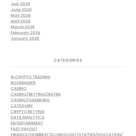
July 2026
June 2026
May 2026
April 2026
March 2026
February 2026
January 2026
CATEGORIES
AI CRYPTO TRADING
BOOKMAKER
CASINO
CASINO/BETTING/NUTRA
CASINO/GAMBLING
CATEGORY
CRYPTO BETTING
DATA ANALYTICS
ENTERTAINMENT
FAST PAYOUT
FINANCE/HOBBIES/TECHNOLOGY/UTILITIES/EDUCATION/