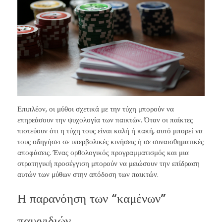
Επιπλέον, οι μύθοι σχετικά με την τύχη μπορούν να
επηρεάσουν την ψυχολογία των παικτών. Όταν οι παίκτες
πιστεύουν ότι η τύχη τους είναι καλή ή κακή, αυτό μπορεί να
τους οδηγήσει σε υπερβολικές κινήσεις ή σε συναισθηματικές
αποφάσεις. Ένας ορθολογικός προγραμματισμός και μια
στρατηγική προσέγγιση μπορούν να μειώσουν την επίδραση
αυτών των μύθων στην απόδοση των παικτών.
Η παρανόηση των “καμένων”
παιχνιδιών