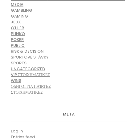
MEDIA
GAMBLING
GAMING
JEUX
OTHER
PLINKO
POKER
PUBLIC
RISK & DECISION
ŠPORTOVÉ STÁVKY
SPORTS
UNCATEGORIZED
VIP ΣΤΟΙΧΗΜΑΤΙΚΈΣ
WINS
ΟΔΗΓΟΊ ΓΙΑ ΠΑΊΚΤΕΣ
ΣΤΟΙΧΗΜΑΤΙΚΕΣ
META
Log in
Entries feed