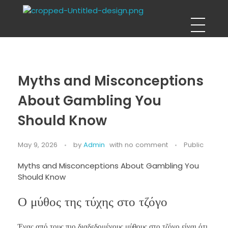
MALER LEUTHARD KOMPETENT
Myths and Misconceptions
About Gambling You
Should Know
May 9, 2026
by
Admin
with
no comment
Public
Myths and Misconceptions About Gambling You
Should Know
Ο μύθος της τύχης στο τζόγο
Ένας από τους πιο διαδεδομένους μύθους στο τζόγο είναι ότι