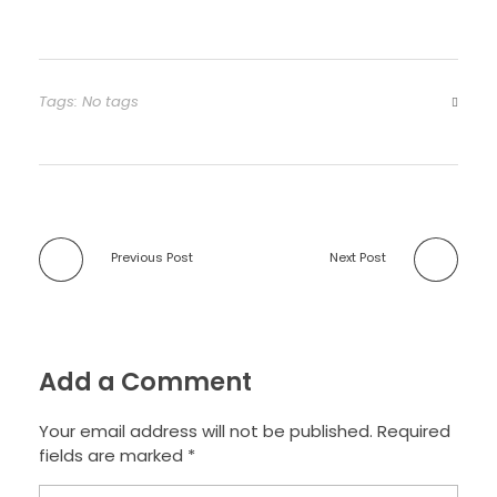
Tags: No tags
Previous Post
Next Post
Add a Comment
Your email address will not be published. Required
fields are marked *