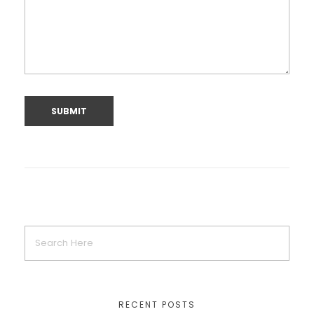
RECENT POSTS