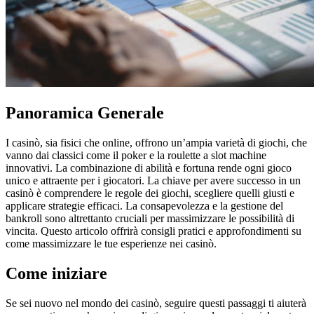
Panoramica Generale
I casinò, sia fisici che online, offrono un’ampia varietà di giochi, che
vanno dai classici come il poker e la roulette a slot machine
innovativi. La combinazione di abilità e fortuna rende ogni gioco
unico e attraente per i giocatori. La chiave per avere successo in un
casinò è comprendere le regole dei giochi, scegliere quelli giusti e
applicare strategie efficaci. La consapevolezza e la gestione del
bankroll sono altrettanto cruciali per massimizzare le possibilità di
vincita. Questo articolo offrirà consigli pratici e approfondimenti su
come massimizzare le tue esperienze nei casinò.
Come iniziare
Se sei nuovo nel mondo dei casinò, seguire questi passaggi ti aiuterà