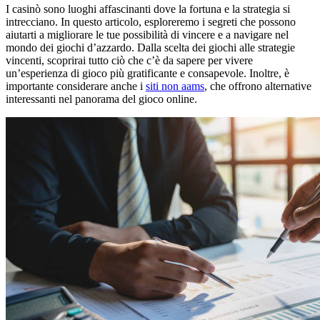
I casinò sono luoghi affascinanti dove la fortuna e la strategia si
intrecciano. In questo articolo, esploreremo i segreti che possono
aiutarti a migliorare le tue possibilità di vincere e a navigare nel
mondo dei giochi d’azzardo. Dalla scelta dei giochi alle strategie
vincenti, scoprirai tutto ciò che c’è da sapere per vivere
un’esperienza di gioco più gratificante e consapevole. Inoltre, è
importante considerare anche i
siti non aams
, che offrono alternative
interessanti nel panorama del gioco online.