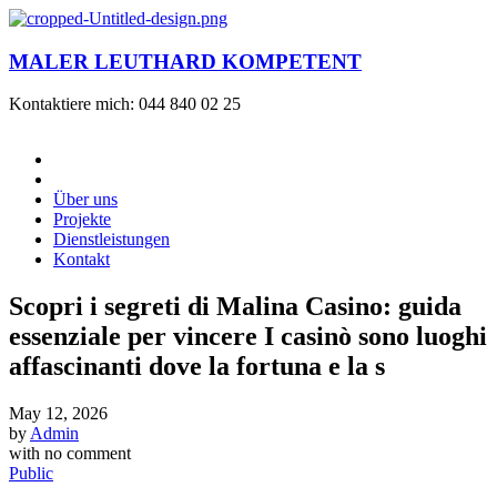
MALER LEUTHARD KOMPETENT
Kontaktiere mich: 044 840 02 25
Über uns
Projekte
Dienstleistungen
Kontakt
Scopri i segreti di Malina Casino: guida
essenziale per vincere I casinò sono luoghi
affascinanti dove la fortuna e la s
May 12, 2026
by
Admin
with
no comment
Public