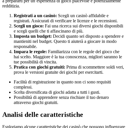
a prepararti per un’esperienza di gioco piacevole e potenzialmente
redditizia.
Registrati a un casinò:
Scegli un casinò affidabile e
registrati. Assicurati di verificare le licenze e le recensioni.
Scegli un gioco:
Fai una ricerca sui diversi giochi disponibili
e scegli quelli che ti affascinano di più.
Imposta un budget:
Decidi quanto sei disposto a spendere e
mantieniti nel budget. Questo ti aiuterà a giocare in modo
responsabile.
Impara le regole:
Familiarizza con le regole del gioco che
hai scelto. Maggiore è la tua conoscenza, migliori saranno le
tue possibilità di vincita.
Pratica con giochi gratuiti:
Prima di scommettere soldi veri,
prova le versioni gratuite dei giochi per esercitarti.
Facilità di registrazione in quanto non ci sono requisiti
complessi.
Scelta diversificata di giochi adatta a tutti i gusti.
Possibilità di apprendere senza rischiare il tuo denaro
attraverso giochi gratuiti.
Analisi delle caratteristiche
Esploriamo alcune caratteristiche dei casinò che possono influenzare