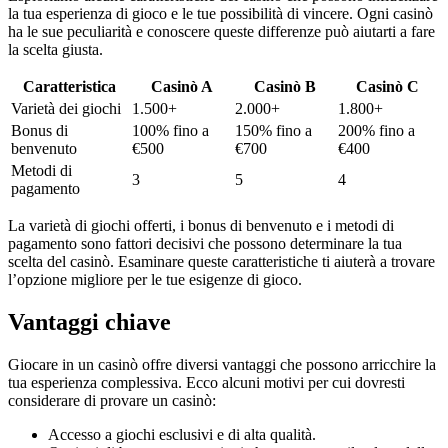
la tua esperienza di gioco e le tue possibilità di vincere. Ogni casinò
ha le sue peculiarità e conoscere queste differenze può aiutarti a fare
la scelta giusta.
Caratteristica
Casinò A
Casinò B
Casinò C
Varietà dei giochi
1.500+
2.000+
1.800+
Bonus di
100% fino a
150% fino a
200% fino a
benvenuto
€500
€700
€400
Metodi di
3
5
4
pagamento
La varietà di giochi offerti, i bonus di benvenuto e i metodi di
pagamento sono fattori decisivi che possono determinare la tua
scelta del casinò. Esaminare queste caratteristiche ti aiuterà a trovare
l’opzione migliore per le tue esigenze di gioco.
Vantaggi chiave
Giocare in un casinò offre diversi vantaggi che possono arricchire la
tua esperienza complessiva. Ecco alcuni motivi per cui dovresti
considerare di provare un casinò:
Accesso a giochi esclusivi e di alta qualità.