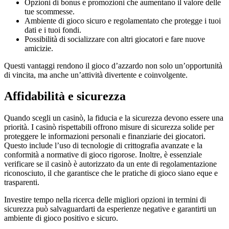
Opzioni di bonus e promozioni che aumentano il valore delle
tue scommesse.
Ambiente di gioco sicuro e regolamentato che protegge i tuoi
dati e i tuoi fondi.
Possibilità di socializzare con altri giocatori e fare nuove
amicizie.
Questi vantaggi rendono il gioco d’azzardo non solo un’opportunità
di vincita, ma anche un’attività divertente e coinvolgente.
Affidabilità e sicurezza
Quando scegli un casinò, la fiducia e la sicurezza devono essere una
priorità. I casinò rispettabili offrono misure di sicurezza solide per
proteggere le informazioni personali e finanziarie dei giocatori.
Questo include l’uso di tecnologie di crittografia avanzate e la
conformità a normative di gioco rigorose. Inoltre, è essenziale
verificare se il casinò è autorizzato da un ente di regolamentazione
riconosciuto, il che garantisce che le pratiche di gioco siano eque e
trasparenti.
Investire tempo nella ricerca delle migliori opzioni in termini di
sicurezza può salvaguardarti da esperienze negative e garantirti un
ambiente di gioco positivo e sicuro.