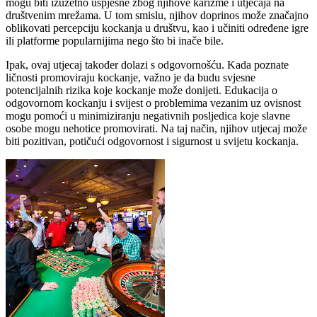
mogu biti izuzetno uspješne zbog njihove karizme i utjecaja na
društvenim mrežama. U tom smislu, njihov doprinos može značajno
oblikovati percepciju kockanja u društvu, kao i učiniti određene igre
ili platforme popularnijima nego što bi inače bile.
Ipak, ovaj utjecaj također dolazi s odgovornošću. Kada poznate
ličnosti promoviraju kockanje, važno je da budu svjesne
potencijalnih rizika koje kockanje može donijeti. Edukacija o
odgovornom kockanju i svijest o problemima vezanim uz ovisnost
mogu pomoći u minimiziranju negativnih posljedica koje slavne
osobe mogu nehotice promovirati. Na taj način, njihov utjecaj može
biti pozitivan, potičući odgovornost i sigurnost u svijetu kockanja.