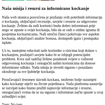
Naša misija i resursi za informirano kockanje
Naša web stranica posvećena je pružanju svih potrebnih informacija
o kockanju, uključujući recenzije, savjete i resurse za odgovorno
kockanje. Želimo da naši korisnici budu dobro informirani prije
nego se upuste u svijet kockanja, bilo da se radi o online igrama ili
posjetima kockarnicama. Naši stručni članci pokrivaju sve aspekte
kockanja, uključujući analize bonusa, dostupnih igara i postupaka
isplate.
Uz to, nastojimo educirati naše korisnike o rizicima koji dolaze s
kockanjem, pružajući savjete kako bi se izbjegli potencijalni
problemi. Kroz naš sadržaj želimo potaknuti svijest o važnosti
odgovornog kockanja i omogućiti našim korisnicima da donose
informirane odluke. Naša misija je stvoriti sigurno i pouzdano
okruženje za sve ljubitelje kockanja.
Proučavajući fenomen slavnih kockara, možemo bolje razumjeti
kako kockanje utječe na živote pojedinaca. Naša platforma nastavlja
se razvijati kako bismo pružili najnovije informacije i resurse,
omogućujući svima da se na siguran i informiran način upuste u ovaj
uzbudljivi svijet.
Tags: No tags