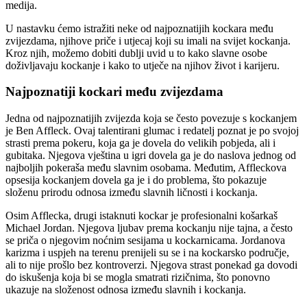
medija.
U nastavku ćemo istražiti neke od najpoznatijih kockara među
zvijezdama, njihove priče i utjecaj koji su imali na svijet kockanja.
Kroz njih, možemo dobiti dublji uvid u to kako slavne osobe
doživljavaju kockanje i kako to utječe na njihov život i karijeru.
Najpoznatiji kockari među zvijezdama
Jedna od najpoznatijih zvijezda koja se često povezuje s kockanjem
je Ben Affleck. Ovaj talentirani glumac i redatelj poznat je po svojoj
strasti prema pokeru, koja ga je dovela do velikih pobjeda, ali i
gubitaka. Njegova vještina u igri dovela ga je do naslova jednog od
najboljih pokeraša među slavnim osobama. Međutim, Affleckova
opsesija kockanjem dovela ga je i do problema, što pokazuje
složenu prirodu odnosa između slavnih ličnosti i kockanja.
Osim Afflecka, drugi istaknuti kockar je profesionalni košarkaš
Michael Jordan. Njegova ljubav prema kockanju nije tajna, a često
se priča o njegovim noćnim sesijama u kockarnicama. Jordanova
karizma i uspjeh na terenu prenijeli su se i na kockarsko područje,
ali to nije prošlo bez kontroverzi. Njegova strast ponekad ga dovodi
do iskušenja koja bi se mogla smatrati rizičnima, što ponovno
ukazuje na složenost odnosa između slavnih i kockanja.