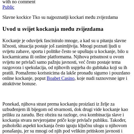
with
no comment
Public
Slavne kockice Tko su najpoznatiji kockari među zvijezdama
Uvod u svijet kockanja među zvijezdama
Kockanje je oduvijek fasciniralo mnoge, a kad su u pitanju slavne
ličnosti, situacija postaje još zanimljivija. Mnogi poznati ljudi u
svijetu zabave, sporta i politike često se upuštaju u kockanje, bilo u
kockarnicama ili online platformama. Njihova prisutnost u ovom
svijetu ne privlači samo pažnju javnosti, već često postaje tema
razgovora i spekulacija, od njihovih uspjeha do gubitaka koji su ih
pratili. Pomažemo korisnicima da lakše pronađu sigurno i pouzdano
online kockanje, poput
Boabet Casino
, koje nudi raznovrsne igre i
atraktivne bonuse.
Ponekad, njihova strast prema kockanju proizlazi iz želje za
uzbuđenjem ili bijegom od stvarnosti, dok drugi vide kockanje kao
priliku za zaradu. Bez obzira na razloge, ova kombinacija slave i
kockanja stvara nevjerojatne priče koje privlače publiku. Također,
psihološki aspekti kockanja često igraju ključnu ulogu u njihovom
ponašanju, jer su mnogi od njih pod velikim pritiskom javnosti i