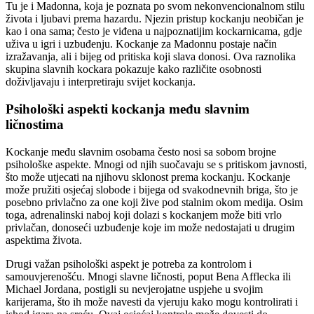
Tu je i Madonna, koja je poznata po svom nekonvencionalnom stilu
života i ljubavi prema hazardu. Njezin pristup kockanju neobičan je
kao i ona sama; često je viđena u najpoznatijim kockarnicama, gdje
uživa u igri i uzbuđenju. Kockanje za Madonnu postaje način
izražavanja, ali i bijeg od pritiska koji slava donosi. Ova raznolika
skupina slavnih kockara pokazuje kako različite osobnosti
doživljavaju i interpretiraju svijet kockanja.
Psihološki aspekti kockanja među slavnim
ličnostima
Kockanje među slavnim osobama često nosi sa sobom brojne
psihološke aspekte. Mnogi od njih suočavaju se s pritiskom javnosti,
što može utjecati na njihovu sklonost prema kockanju. Kockanje
može pružiti osjećaj slobode i bijega od svakodnevnih briga, što je
posebno privlačno za one koji žive pod stalnim okom medija. Osim
toga, adrenalinski naboj koji dolazi s kockanjem može biti vrlo
privlačan, donoseći uzbuđenje koje im može nedostajati u drugim
aspektima života.
Drugi važan psihološki aspekt je potreba za kontrolom i
samouvjerenošću. Mnogi slavne ličnosti, poput Bena Afflecka ili
Michael Jordana, postigli su nevjerojatne uspjehe u svojim
karijerama, što ih može navesti da vjeruju kako mogu kontrolirati i