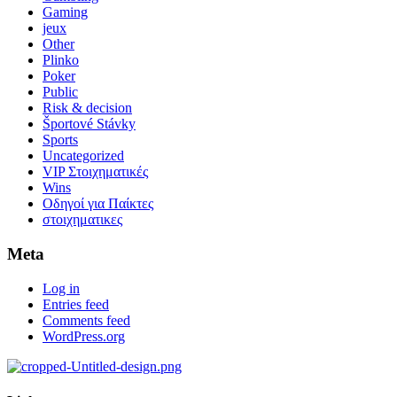
Gaming
jeux
Other
Plinko
Poker
Public
Risk & decision
Športové Stávky
Sports
Uncategorized
VIP Στοιχηματικές
Wins
Οδηγοί για Παίκτες
στοιχηματικες
Meta
Log in
Entries feed
Comments feed
WordPress.org