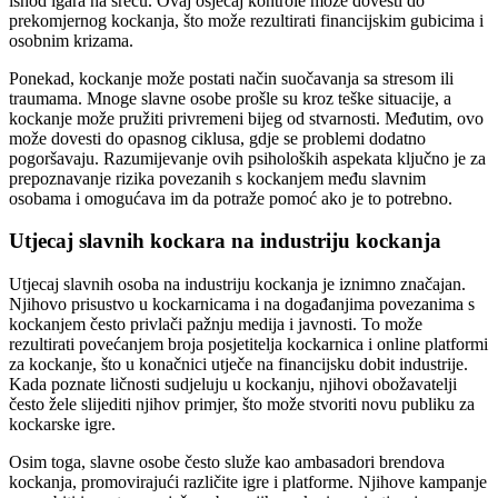
ishod igara na sreću. Ovaj osjećaj kontrole može dovesti do
prekomjernog kockanja, što može rezultirati financijskim gubicima i
osobnim krizama.
Ponekad, kockanje može postati način suočavanja sa stresom ili
traumama. Mnoge slavne osobe prošle su kroz teške situacije, a
kockanje može pružiti privremeni bijeg od stvarnosti. Međutim, ovo
može dovesti do opasnog ciklusa, gdje se problemi dodatno
pogoršavaju. Razumijevanje ovih psiholoških aspekata ključno je za
prepoznavanje rizika povezanih s kockanjem među slavnim
osobama i omogućava im da potraže pomoć ako je to potrebno.
Utjecaj slavnih kockara na industriju kockanja
Utjecaj slavnih osoba na industriju kockanja je iznimno značajan.
Njihovo prisustvo u kockarnicama i na događanjima povezanima s
kockanjem često privlači pažnju medija i javnosti. To može
rezultirati povećanjem broja posjetitelja kockarnica i online platformi
za kockanje, što u konačnici utječe na financijsku dobit industrije.
Kada poznate ličnosti sudjeluju u kockanju, njihovi obožavatelji
često žele slijediti njihov primjer, što može stvoriti novu publiku za
kockarske igre.
Osim toga, slavne osobe često služe kao ambasadori brendova
kockanja, promovirajući različite igre i platforme. Njihove kampanje