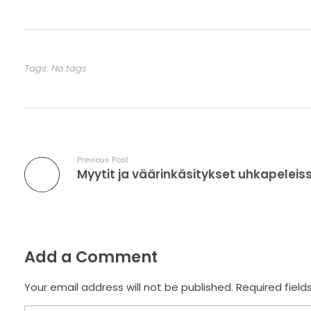
Tags: No tags
Previous Post
Add a Comment
Your email address will not be published. Required field