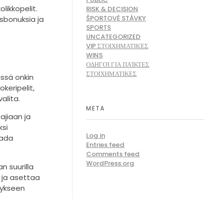
likkopelit.
RISK & DECISION
ŠPORTOVÉ STÁVKY
usbonuksia ja
SPORTS
UNCATEGORIZED
VIP ΣΤΟΙΧΗΜΑΤΙΚΈΣ
WINS
ΟΔΗΓΟΊ ΓΙΑ ΠΑΊΚΤΕΣ
ΣΤΟΙΧΗΜΑΤΙΚΕΣ
issä onkin
keripelit,
alita.
META
ajiaan ja
ksi
Log in
aada
Entries feed
Comments feed
WordPress.org
n suurilla
n ja asettaa
tykseen