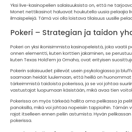
Yksi live-kasinopelien salaisuuksista on, että ne tarjoa
Monet nettikasinot haluavat houkutella uusia pelaajia liv
ilmaispelejä. Tämä voi olla loistava tilaisuus uusille pela
Pokeri – Strategian ja taidon y
Pokeri on yksi ikonisimmista kasinopeleistä, joka vaatii 
onnen elementti, kuten korttien jakaminen, se perustuu s
kuten Texas Hold’em ja Omaha, ovat erityisen suosittuja, 
Pokerin salaisuudet piilevät usein psykologiassa ja bl
saamaan heidät luulemaan, että heillä on huonommat ta
tärkeimmistä taidoista pokerissa, ja se voi johtaa suuriin
vastustajat luopumaan käsistään, mikä avaa tien voitol
Pokerissa on myös tärkeää hallita oma pelikassa ja pelita
panoksilla, mikä voi johtaa nopeisiin tappioihin. Tämän v
rajat itselleen ennen peliin astumista. Hyvän pelikassa
pokerissa.