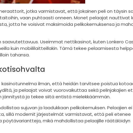
neraattorit, jotka varmistavat, että jokainen peli on täysin 
taitoihin, vaan puhtaasti onneen. Monet pelaajat nauttivat k
asta, jotta he voisivat maksimoida pelikokemuksensa ja mahd
den saavutettavuus. Useimmat nettikasinot, kuten Lonkero Cas
koneilla kuin mobiililaitteillakin. Tämä tekee pelaamisesta help
lloin tahansa.
kotisohvalta
o kasinotunnelma ilman, että heidän tarvitsee poistua kotoaa
pöydiltä, ja pelaajat voivat vuorovaikuttaa sekä pelinjakajien 
n jännitystä ja tekee siitä entistä mielekkäämmän.
dollistaa sujuvan ja laadukkaan pelikokemuksen. Pelaajien ei
ta, sillä modernit järjestelmät varmistavat, että peli etenee
a pöytävariantteja, mikä mahdollistaa pelaajille räätälöidyn