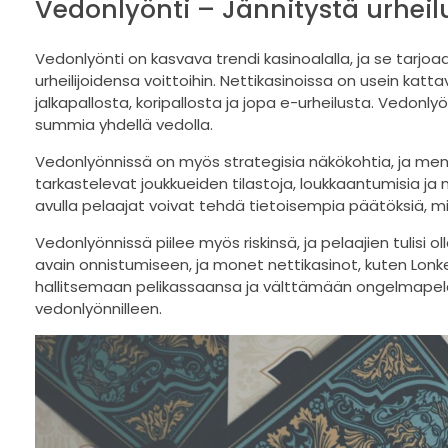
Vedonlyönti – Jännitystä urhe
Vedonlyönti on kasvava trendi kasinoalalla, ja se tarjoa
urheilijoidensa voittoihin. Nettikasinoissa on usein katta
jalkapallosta, koripallosta ja jopa e-urheilusta. Vedonl
summia yhdellä vedolla.
Vedonlyönnissä on myös strategisia näkökohtia, ja men
tarkastelevat joukkueiden tilastoja, loukkaantumisia ja 
avulla pelaajat voivat tehdä tietoisempia päätöksiä, m
Vedonlyönnissä piilee myös riskinsä, ja pelaajien tulisi 
avain onnistumiseen, ja monet nettikasinot, kuten Lonker
hallitsemaan pelikassaansa ja välttämään ongelmapelaa
vedonlyönnilleen.