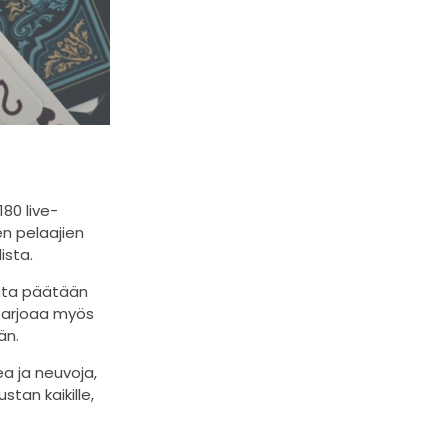
180 live-
en pelaajien
ista.
vata päätään
 tarjoaa myös
än.
a ja neuvoja,
tan kaikille,