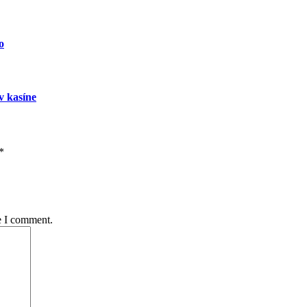
o
v kasíne
*
e I comment.