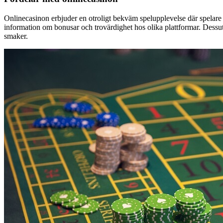
Onlinecasinon erbjuder en otroligt bekväm spelupplevelse där spelare
information om bonusar och trovärdighet hos olika plattformar. Dessutom 
smaker.