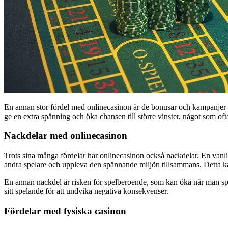
En annan stor fördel med onlinecasinon är de bonusar och kampanjer s
ge en extra spänning och öka chansen till större vinster, något som ofta
Nackdelar med onlinecasinon
Trots sina många fördelar har onlinecasinon också nackdelar. En vanli
andra spelare och uppleva den spännande miljön tillsammans. Detta kan 
En annan nackdel är risken för spelberoende, som kan öka när man spela
sitt spelande för att undvika negativa konsekvenser.
Fördelar med fysiska casinon