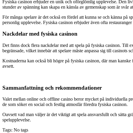
Fysiska casinon erbjuder en unik och oförglömlig upplevelse. Den livlig
stunder av spänning kan skapa en känsla av gemenskap som är svår att
För många spelare är det också en fördel att kunna se och känna på s
personlig upplevelse. Fysiska casinon erbjuder även ofta restauranger 
Nackdelar med fysiska casinon
Det finns dock flera nackdelar med att spela på fysiska casinon. Till e
begränsade, vilket innebär att spelare måste anpassa sig till casinots s
Kostnaderna kan också bli högre på fysiska casinon, där man kanske fre
avsett.
Sammanfattning och rekommendationer
Valet mellan online och offline casino beror mycket på individuella pr
de som söker en social och festlig atmosfär föredra fysiska casinon.
Oavsett vad man väljer är det viktigt att spela ansvarsfullt och sätta
spelupplevelse.
Tags: No tags