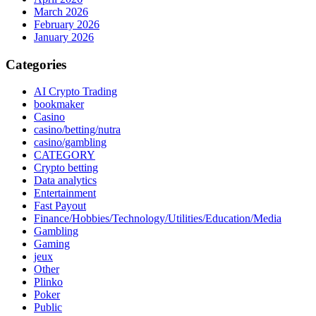
March 2026
February 2026
January 2026
Categories
AI Crypto Trading
bookmaker
Casino
casino/betting/nutra
casino/gambling
CATEGORY
Crypto betting
Data analytics
Entertainment
Fast Payout
Finance/Hobbies/Technology/Utilities/Education/Media
Gambling
Gaming
jeux
Other
Plinko
Poker
Public