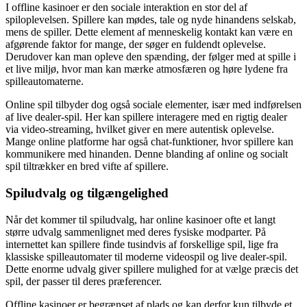
I offline kasinoer er den sociale interaktion en stor del af
spiloplevelsen. Spillere kan mødes, tale og nyde hinandens selskab,
mens de spiller. Dette element af menneskelig kontakt kan være en
afgørende faktor for mange, der søger en fuldendt oplevelse.
Derudover kan man opleve den spænding, der følger med at spille i
et live miljø, hvor man kan mærke atmosfæren og høre lydene fra
spilleautomaterne.
Online spil tilbyder dog også sociale elementer, især med indførelsen
af live dealer-spil. Her kan spillere interagere med en rigtig dealer
via video-streaming, hvilket giver en mere autentisk oplevelse.
Mange online platforme har også chat-funktioner, hvor spillere kan
kommunikere med hinanden. Denne blanding af online og socialt
spil tiltrækker en bred vifte af spillere.
Spiludvalg og tilgængelighed
Når det kommer til spiludvalg, har online kasinoer ofte et langt
større udvalg sammenlignet med deres fysiske modparter. På
internettet kan spillere finde tusindvis af forskellige spil, lige fra
klassiske spilleautomater til moderne videospil og live dealer-spil.
Dette enorme udvalg giver spillere mulighed for at vælge præcis det
spil, der passer til deres præferencer.
Offline kasinoer er begrænset af plads og kan derfor kun tilbyde et