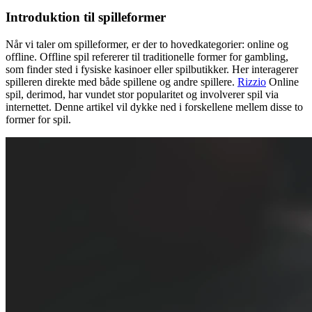
Introduktion til spilleformer
Når vi taler om spilleformer, er der to hovedkategorier: online og
offline. Offline spil refererer til traditionelle former for gambling,
som finder sted i fysiske kasinoer eller spilbutikker. Her interagerer
spilleren direkte med både spillene og andre spillere.
Rizzio
Online
spil, derimod, har vundet stor popularitet og involverer spil via
internettet. Denne artikel vil dykke ned i forskellene mellem disse to
former for spil.