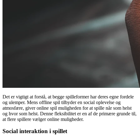
Det er vigtigt at forstå, at begge spilleformer har deres egne fordele
og ulemper. Mens offline spil tilbyder en social oplevelse og
atmosfære, giver online spil muligheden for at spille når som helst
og hvor som helst. Denne fleksibilitet er en af de primære grunde til,
at flere spillere vælger online muligheder.
Social interaktion i spillet