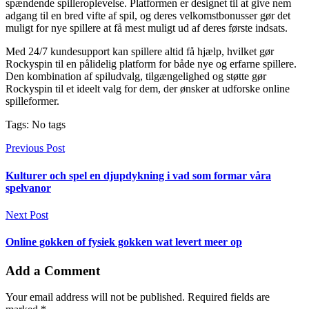
spændende spilleroplevelse. Platformen er designet til at give nem
adgang til en bred vifte af spil, og deres velkomstbonusser gør det
muligt for nye spillere at få mest muligt ud af deres første indsats.
Med 24/7 kundesupport kan spillere altid få hjælp, hvilket gør
Rockyspin til en pålidelig platform for både nye og erfarne spillere.
Den kombination af spiludvalg, tilgængelighed og støtte gør
Rockyspin til et ideelt valg for dem, der ønsker at udforske online
spilleformer.
Tags: No tags
Previous Post
Kulturer och spel en djupdykning i vad som formar våra
spelvanor
Next Post
Online gokken of fysiek gokken wat levert meer op
Add a Comment
Your email address will not be published. Required fields are