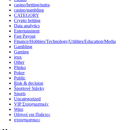
casino/betting/nutra
casino/gambling
CATEGORY
Crypto betting
Data analytics
Entertainment
Fast Payout
Finance/Hobbies/Technology/Utilities/Education/Media
Gambling
Gaming
jeux
Other
Plinko
Poker
Public
Risk & decision
Športové Stávky
Sports
Uncategorized
VIP Στοιχηματικές
Wins
Οδηγοί για Παίκτες
στοιχηματικες