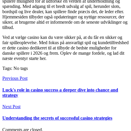
spillere mulighed for at udforske en verden af underholdning og
spænding. Med adgang til et bredt udvalg af spil, herunder slots,
bordspil og live dealer, kan spillere finde præcis det, de leder efter.
Hjemmesiden tilbyder også opdateringer og nyttige ressourcer, der
sikrer, at brugerne altid er informerede om de seneste udviklinger og
tilbud.
Ved at vælge casino kan du være sikker på, at du får en sikker og
fair spilleoplevelse. Med fokus på ansvarligt spil og kundetilfredshed
er dette casino dedikeret til at tilbyde de bedste muligheder for
danske spillere i 2026 og frem. Oplev de mange fordele, og lad dit
næste eventyr starte her.
Tags: No tags
Previous Post
Luck's role in casino success a deeper dive into chance and
strategy
Next Post
Understanding the secrets of successful casino strategies
Comments are closed.