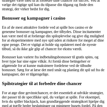
strategier være med til at forbedre dine chancer for succes. Ved at
vælge det rigtige spil kan du tilpasse din tilgang og finde den
strategi, der virker bedst for dig.
Bonusser og kampagner i casino
En af de mest attraktive fordele ved at spille hos casino er de
generøse bonusser og kampagner, der tilbydes. Disse incitamenter
kan være med til at forlænge din spiloplevelse og give dig mulighed
for at eksperimentere med nye spil uden at risikere for meget af dine
egne penge. Det er vigtigt at holde sig opdateret med de nyeste
tilbud, så du ikke går glip af chancer for ekstra værdi.
Bonusser kan variere fra indbetalingsbonusser til gratis spins, og
hver type har sine egne vilkår. At forstå disse betingelser er
afgørende for at kunne maksimere fordelene ved de tilbudte
bonusser. Sørg for at læse det med småt og planlæg dit spil ud fra de
kampagner, der er tilgængelige.
Spilstrategier til at forbedre dine chancer
For at øge dine gevinstchancer, er det essentielt at udvikle strategier,
der passer til de specifikke spil, du vælger at spille. For eksempel,
hvis du spiller blackjack, kan grundlæggende strategikort hjælpe dig
med at træffe bedre beslutninger og minimere husets fordel. På den