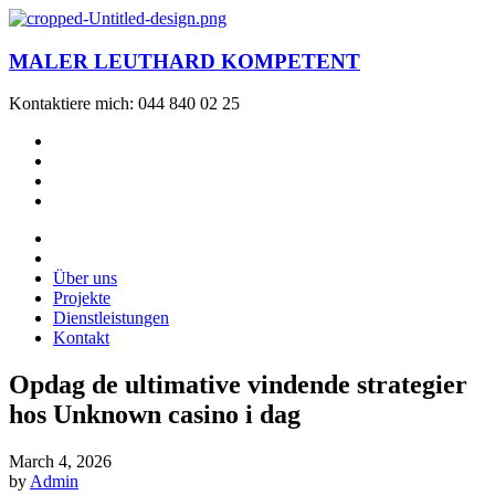
MALER LEUTHARD KOMPETENT
Kontaktiere mich: 044 840 02 25
Über uns
Projekte
Dienstleistungen
Kontakt
Opdag de ultimative vindende strategier
hos Unknown casino i dag
March 4, 2026
by
Admin