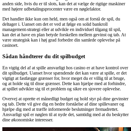
anden side, hvis du er til slots, kan det at vælge de rigtige maskiner
med højere udbetalingsprocenter være en nøglefaktor.
Det handler ikke kun om held, men også om at forstå de spil, du
deltager i. Uanset om det er ved at følge en solid bankroll
management-strategi eller at udvikle en individuel tilgang til spil,
kan det at have en plan betyde forskellen mellem gevinst og tab. At
være strategisk kan i høj grad forbedre din samlede oplevelse på
casinoet.
Sådan håndterer du dit spilbudget
En vigtig del af at spille ansvarligt hos casino er at have kontrol over
dit spilbudget. Uanset hvor spændende det kan være at spille, er det
vigtigt at fastlægge grænser for, hvor meget du er villig til at bruge,
og at holde sig til disse grænser. Dette kan hjælpe med at forhindre,
at spillet udvikler sig til et problem og sikre en sjovere oplevelse.
Overvej at oprette et månedligt budget og hold styr på dine gevinster
og tab. Dette vil give dig en bedre forståelse af dine spillevaner og
hjælpe dig med at træffe informerede beslutninger fremadrettet.
Ansvarligt spil er nøglen til at nyde det, samtidig med at du beskytter
dine økonomiske interesser.