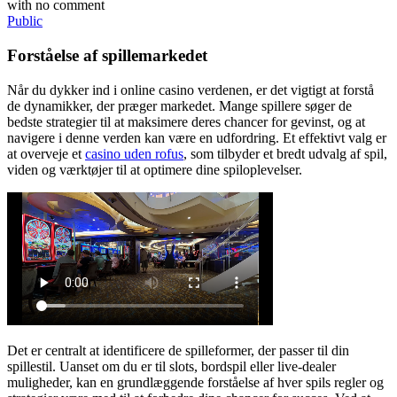
with
no comment
Public
Forståelse af spillemarkedet
Når du dykker ind i online casino verdenen, er det vigtigt at forstå
de dynamikker, der præger markedet. Mange spillere søger de
bedste strategier til at maksimere deres chancer for gevinst, og at
navigere i denne verden kan være en udfordring. Et effektivt valg er
at overveje et
casino uden rofus
, som tilbyder et bredt udvalg af spil,
viden og værktøjer til at optimere dine spiloplevelser.
Det er centralt at identificere de spilleformer, der passer til din
spillestil. Uanset om du er til slots, bordspil eller live-dealer
muligheder, kan en grundlæggende forståelse af hver spils regler og