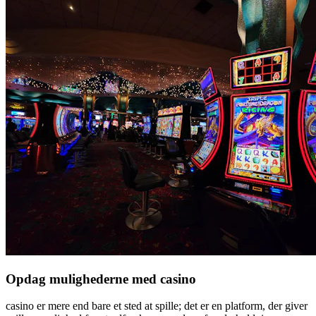
Opdag mulighederne med casino
casino er mere end bare et sted at spille; det er en platform, der giver