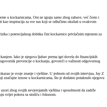
vrijeme u kockarnicama. Oni ne igraju samo zbog zabave, već često i
ti kao inspiracija za sve nas koji se odlučimo okušati u ovakvom
izika i potencijalnog dobitka čini kockarnice privlačnim mjestom za
ckanjem. Iako je njegova ljubav prema igri dovela do financijskih
asnogovornik prevencije o kockanju, govoreći o važnosti odgovornog
okazao je svoje znanje i vještine. U jednom od svojih intervjua, Jay Z
svoji značajne iznose u kockarnicama, što je dodatno potaknulo njegovu
uzori zbog svojih nevjerojatnih vještina i sposobnosti da zadrže
uju svijet pokera sa strašću i fokusom.