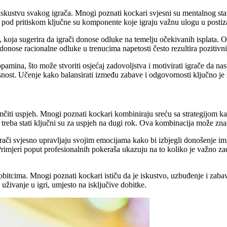
 iskustvu svakog igrača. Mnogi poznati kockari svjesni su mentalnog sta
uka pod pritiskom ključne su komponente koje igraju važnu ulogu u post
, koja sugerira da igrači donose odluke na temelju očekivanih isplata. O
 i donose racionalne odluke u trenucima napetosti često rezultira pozitiv
mina, što može stvoriti osjećaj zadovoljstva i motivirati igrače da nast
snost. Učenje kako balansirati između zabave i odgovornosti ključno je 
amčiti uspjeh. Mnogi poznati kockari kombiniraju sreću sa strategijom k
a treba stati ključni su za uspjeh na dugi rok. Ova kombinacija može zn
rači svjesno upravljaju svojim emocijama kako bi izbjegli donošenje im
Primjeri poput profesionalnih pokeraša ukazuju na to koliko je važno zad
obitcima. Mnogi poznati kockari ističu da je iskustvo, uzbuđenje i zab
živanje u igri, umjesto na isključive dobitke.