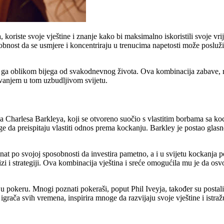
da, koriste svoje vještine i znanje kako bi maksimalno iskoristili svoje 
sobnost da se usmjere i koncentriraju u trenucima napetosti može posluži
u ga oblikom bijega od svakodnevnog života. Ova kombinacija zabave, r
ovanjem u tom uzbudljivom svijetu.
a Charlesa Barkleya, koji se otvoreno suočio s vlastitim borbama sa ko
ge da preispitaju vlastiti odnos prema kockanju. Barkley je postao gl
at po svojoj sposobnosti da investira pametno, a i u svijetu kockanja p
lizi i strategiji. Ova kombinacija vještina i sreće omogućila mu je da o
pokeru. Mnogi poznati pokeraši, poput Phil Iveyja, također su postali 
grača svih vremena, inspirira mnoge da razvijaju svoje vještine i istraž