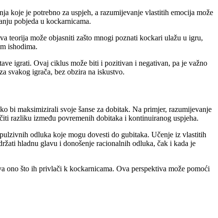
nja koje je potrebno za uspjeh, a razumijevanje vlastitih emocija može
izanju pobjeda u kockarnicama.
va teorija može objasniti zašto mnogi poznati kockari ulažu u igru,
nim ishodima.
ave igrati. Ovaj ciklus može biti i pozitivan i negativan, pa je važno
za svakog igrača, bez obzira na iskustvo.
ako bi maksimizirali svoje šanse za dobitak. Na primjer, razumijevanje
ačiti razliku između povremenih dobitaka i kontinuiranog uspjeha.
pulzivnih odluka koje mogu dovesti do gubitaka. Učenje iz vlastitih
ržati hladnu glavu i donošenje racionalnih odluka, čak i kada je
ava ono što ih privlači k kockarnicama. Ova perspektiva može pomoći