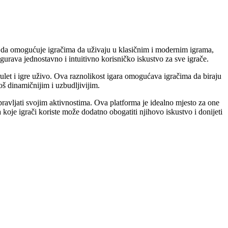
mo da omogućuje igračima da uživaju u klasičnim i modernim igrama,
rava jednostavno i intuitivno korisničko iskustvo za sve igrače.
rulet i igre uživo. Ova raznolikost igara omogućava igračima da biraju
oš dinamičnijim i uzbudljivijim.
ravljati svojim aktivnostima. Ova platforma je idealno mjesto za one
ja koje igrači koriste može dodatno obogatiti njihovo iskustvo i donijeti