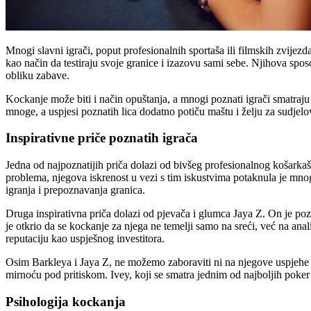
Mnogi slavni igrači, poput profesionalnih sportaša ili filmskih zvijez
kao način da testiraju svoje granice i izazovu sami sebe. Njihova spo
obliku zabave.
Kockanje može biti i način opuštanja, a mnogi poznati igrači smatraj
mnoge, a uspjesi poznatih lica dodatno potiču maštu i želju za sudjel
Inspirativne priče poznatih igrača
Jedna od najpoznatijih priča dolazi od bivšeg profesionalnog košarkaš
problema, njegova iskrenost u vezi s tim iskustvima potaknula je mno
igranja i prepoznavanja granica.
Druga inspirativna priča dolazi od pjevača i glumca Jaya Z. On je pozn
je otkrio da se kockanje za njega ne temelji samo na sreći, već na ana
reputaciju kao uspješnog investitora.
Osim Barkleya i Jaya Z, ne možemo zaboraviti ni na njegove uspjehe u 
mirnoću pod pritiskom. Ivey, koji se smatra jednim od najboljih poker i
Psihologija kockanja