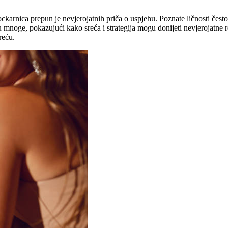
ckarnica prepun je nevjerojatnih priča o uspjehu. Poznate ličnosti čest
u mnoge, pokazujući kako sreća i strategija mogu donijeti nevjerojatne r
reću.