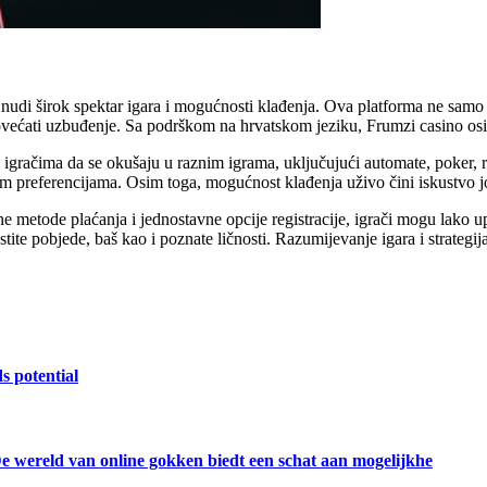
a nudi širok spektar igara i mogućnosti klađenja. Ova platforma ne sa
ećati uzbuđenje. Sa podrškom na hrvatskom jeziku, Frumzi casino osigu
u igračima da se okušaju u raznim igrama, uključujući automate, poker, 
itim preferencijama. Osim toga, mogućnost klađenja uživo čini iskustvo j
metode plaćanja i jednostavne opcije registracije, igrači mogu lako up
astite pobjede, baš kao i poznate ličnosti. Razumijevanje igara i strategi
s potential
e wereld van online gokken biedt een schat aan mogelijkhe