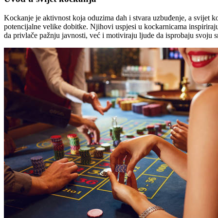
Kockanje je aktivnost koja oduzima dah i stvara uzbuđenje, a svijet ko
potencijalne velike dobitke. Njihovi uspjesi u kockarnicama inspiriraj
da privlače pažnju javnosti, već i motiviraju ljude da isprobaju svoju s