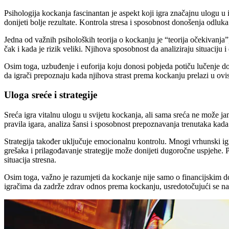
Psihologija kockanja fascinantan je aspekt koji igra značajnu ulogu u
donijeti bolje rezultate. Kontrola stresa i sposobnost donošenja odl
Jedna od važnih psiholoških teorija o kockanju je “teorija očekivanja”
čak i kada je rizik veliki. Njihova sposobnost da analiziraju situaciju
Osim toga, uzbuđenje i euforija koju donosi pobjeda potiču lučenje dopa
da igrači prepoznaju kada njihova strast prema kockanju prelazi u ovi
Uloga sreće i strategije
Sreća igra vitalnu ulogu u svijetu kockanja, ali sama sreća ne može j
pravila igara, analiza šansi i sposobnost prepoznavanja trenutaka kad
Strategija također uključuje emocionalnu kontrolu. Mnogi vrhunski ig
grešaka i prilagođavanje strategije može donijeti dugoročne uspjehe. 
situacija stresna.
Osim toga, važno je razumjeti da kockanje nije samo o financijskim d
igračima da zadrže zdrav odnos prema kockanju, usredotočujući se na u