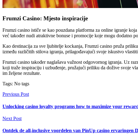
Frumzi Casino: Mjesto inspiracije
Frumzi casino ističe se kao pouzdana platforma za online igranje koj
već također nudi atraktivne bonuse i promocije koje mogu dodatno pov
Kao destinacija za sve ljubitelje kockanja, Frumzi casino pruža prilik
između različitih stilova igranja, prilagođavajući svoje iskustvo vlast
Frumzi casino također naglašava važnost odgovornog igranja. Uz razne 
koji traže inspiraciju i uzbuđenje, pružajući priliku da dožive svoje vl
im željene rezultate.
Tags: No tags
Previous Post
Unlocking casino loyalty programs how to maximize your reward
Next Post
Ontdek de all-inclusive voordelen van PinUp casino ervaringen D